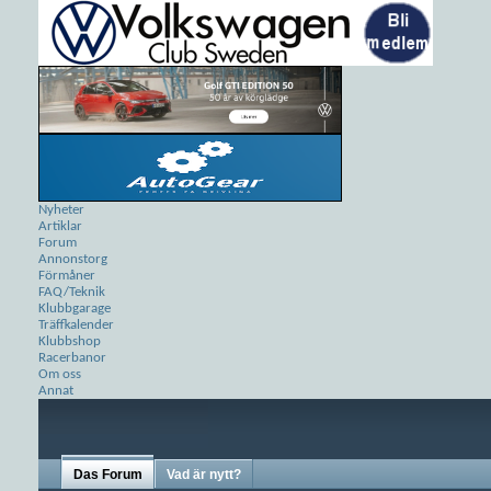
Nyheter
Artiklar
Forum
Annonstorg
Förmåner
FAQ/Teknik
Klubbgarage
Träffkalender
Klubbshop
Racerbanor
Om oss
Annat
Das Forum
Vad är nytt?