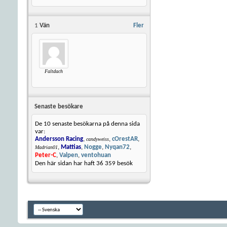
1
Vän
Fler
Faltdach
Senaste besökare
De 10 senaste besökarna på denna sida
var:
Andersson Racing
,
,
cOrestAR
,
candyweiss
,
Mattias
,
Nogge
,
Nyqan72
,
Madrian01
Peter-C
,
Valpen
,
ventohuan
Den här sidan har haft
36 359
besök