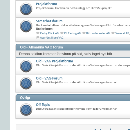
Projektforum
Projektforum. Här kan du posta inlägg om Ditt VAG projekt.
Samarbetsforum
Här kan du hitta en del av alla företag som Volkswagen Club Sweden har s
Underforum:
Karby Däck AB
,
KL Racing AB
,
Bilmodecenter AB
,
Skruvat AB
,
Återförsäljare VAG
Old - Allmänna VAG forum
Denna sektion kommer försvinna på sikt, skriv inget nytt här
Old - VAG Projektforum
Old, Skriv i Projektforum under Allmänna Volkswagen forum under resp
Old - VAG-Forum
Old, Skriv i Projektforum under Allmänna Volkswagen forumet
Övrigt
Off Topic
Diskutera sådant som inte hör hemma i övriga forumsdelar här.