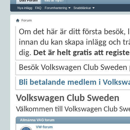
Das Forum
Vad är nytt?
Nya inlägg
FAQ
Forumhantering
Snabblänkar
Forum
Om det här är ditt första besök, 
innan du kan skapa inlägg och trå
dig.
Det är helt gratis att regis
Besök Volkswagen Club Sweden
Bli betalande medlem i Volksw
Volkswagen Club Sweden
Välkommen till Volkswagen Club Sw
Allmänna VAG forum
VW-forum