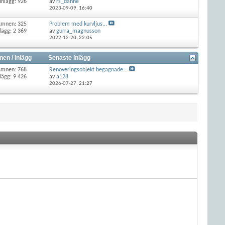
Inlägg: 926
av
rs_danne
2023-09-09,
16:40
Ämnen: 325
Problem med kurvljus...
lägg: 2 369
av
gurra_magnusson
2022-12-20,
22:05
en / Inlägg
Senaste inlägg
Ämnen: 768
Renoveringsobjekt begagnade...
lägg: 9 426
av
a128
2026-07-27,
21:27