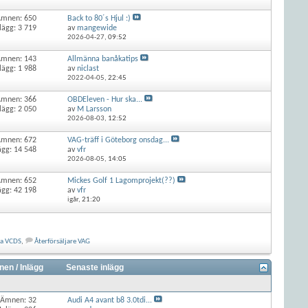
Ämnen: 650
Back to 80´s Hjul :)
lägg: 3 719
av
mangewide
2026-04-27,
09:52
Ämnen: 143
Allmänna banåkatips
lägg: 1 988
av
niclast
2022-04-05,
22:45
Ämnen: 366
OBDEleven - Hur ska...
lägg: 2 050
av
M Larsson
2026-08-03,
12:52
Ämnen: 672
VAG-träff i Göteborg onsdag...
ägg: 14 548
av
vfr
2026-08-05,
14:05
Ämnen: 652
Mickes Golf 1 Lagomprojekt(??)
ägg: 42 198
av
vfr
igår,
21:20
ka VCDS
,
Återförsäljare VAG
en / Inlägg
Senaste inlägg
Ämnen: 32
Audi A4 avant b8 3.0tdi...