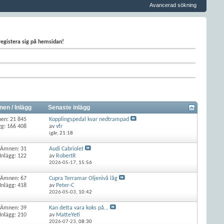
Avancerad sökning
 registera sig på hemsidan!
en / Inlägg
Senaste inlägg
en: 21 845
Kopplingspedal kvar nedtrampad
gg: 166 408
av
vfr
igår,
21:18
Ämnen: 31
Audi Cabriolet
Inlägg: 122
av
RobertR
2026-05-17,
15:56
Ämnen: 67
Cupra Terramar Oljenivå låg
Inlägg: 418
av
Peter-C
2026-05-03,
10:42
Ämnen: 39
Kan detta vara koks på...
Inlägg: 210
av
MatteYeti
2026-07-23,
08:30