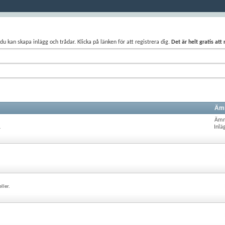
du kan skapa inlägg och trådar. Klicka på länken för att registrera dig.
Det är helt gratis att
Ämn
Ämn
Inlä
.
ller.