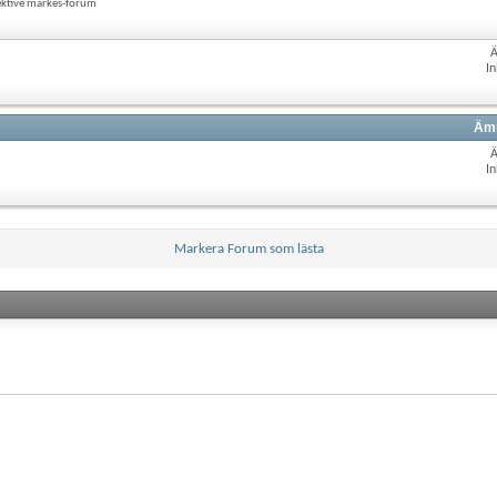
ektive märkes-forum
In
Ämn
In
Markera Forum som lästa