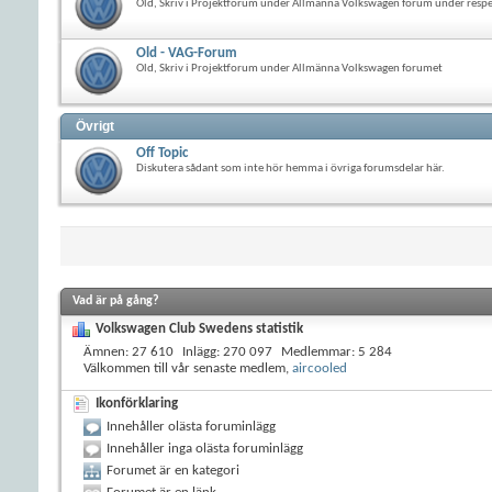
Old, Skriv i Projektforum under Allmänna Volkswagen forum under resp
Old - VAG-Forum
Old, Skriv i Projektforum under Allmänna Volkswagen forumet
Övrigt
Off Topic
Diskutera sådant som inte hör hemma i övriga forumsdelar här.
Vad är på gång?
Volkswagen Club Swedens statistik
Ämnen
27 610
Inlägg
270 097
Medlemmar
5 284
Välkommen till vår senaste medlem,
aircooled
Ikonförklaring
Innehåller olästa foruminlägg
Innehåller inga olästa foruminlägg
Forumet är en kategori