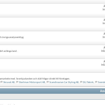
In
In
In
h övriga analysverktyg
Inl
årt avlånga land.
Inl
amarbete med. Se erbjudanden och ställ frågor direkt till företagen.
Skruvat AB
,
Stertman Motorsport AB
,
Scandinavian Car Styling AB
,
DLI Teknik
,
Svens
Ämn