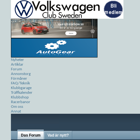
Nyheter
Artiklar
Forum
Annonstorg
Förmåner
FAQ/Teknik
Klubbgarage
Träffkalender
Klubbshop
Racerbanor
Om oss
Annat
Das Forum
Vad är nytt?