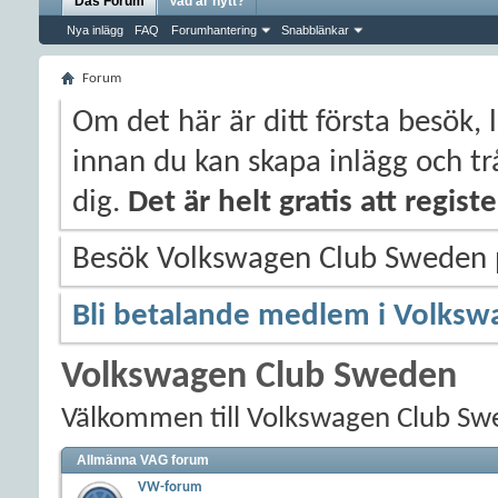
Das Forum
Vad är nytt?
Nya inlägg
FAQ
Forumhantering
Snabblänkar
Forum
Om det här är ditt första besök, 
innan du kan skapa inlägg och trå
dig.
Det är helt gratis att regis
Besök Volkswagen Club Sweden
Bli betalande medlem i Volksw
Volkswagen Club Sweden
Välkommen till Volkswagen Club Sw
Allmänna VAG forum
VW-forum