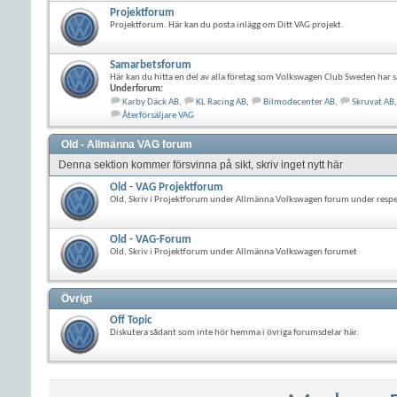
Projektforum
Projektforum. Här kan du posta inlägg om Ditt VAG projekt.
Samarbetsforum
Här kan du hitta en del av alla företag som Volkswagen Club Sweden har s
Underforum:
Karby Däck AB
,
KL Racing AB
,
Bilmodecenter AB
,
Skruvat AB
,
Återförsäljare VAG
Old - Allmänna VAG forum
Denna sektion kommer försvinna på sikt, skriv inget nytt här
Old - VAG Projektforum
Old, Skriv i Projektforum under Allmänna Volkswagen forum under resp
Old - VAG-Forum
Old, Skriv i Projektforum under Allmänna Volkswagen forumet
Övrigt
Off Topic
Diskutera sådant som inte hör hemma i övriga forumsdelar här.