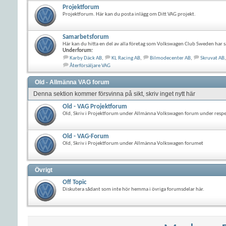
Projektforum
Projektforum. Här kan du posta inlägg om Ditt VAG projekt.
Samarbetsforum
Här kan du hitta en del av alla företag som Volkswagen Club Sweden har s
Underforum:
Karby Däck AB
,
KL Racing AB
,
Bilmodecenter AB
,
Skruvat AB
,
Återförsäljare VAG
Old - Allmänna VAG forum
Denna sektion kommer försvinna på sikt, skriv inget nytt här
Old - VAG Projektforum
Old, Skriv i Projektforum under Allmänna Volkswagen forum under resp
Old - VAG-Forum
Old, Skriv i Projektforum under Allmänna Volkswagen forumet
Övrigt
Off Topic
Diskutera sådant som inte hör hemma i övriga forumsdelar här.