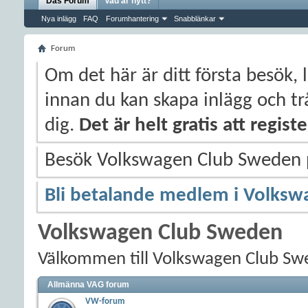
Das Forum
Vad är nytt?
Nya inlägg
FAQ
Forumhantering
Snabblänkar
Forum
Om det här är ditt första besök, 
innan du kan skapa inlägg och trå
dig.
Det är helt gratis att regis
Besök Volkswagen Club Sweden
Bli betalande medlem i Volksw
Volkswagen Club Sweden
Välkommen till Volkswagen Club Sw
Allmänna VAG forum
VW-forum