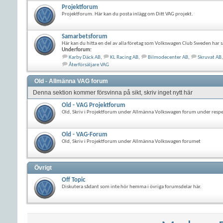
Projektforum
Projektforum. Här kan du posta inlägg om Ditt VAG projekt.
Samarbetsforum
Här kan du hitta en del av alla företag som Volkswagen Club Sweden har s
Underforum:
Karby Däck AB
,
KL Racing AB
,
Bilmodecenter AB
,
Skruvat AB
,
Återförsäljare VAG
Old - Allmänna VAG forum
Denna sektion kommer försvinna på sikt, skriv inget nytt här
Old - VAG Projektforum
Old, Skriv i Projektforum under Allmänna Volkswagen forum under resp
Old - VAG-Forum
Old, Skriv i Projektforum under Allmänna Volkswagen forumet
Övrigt
Off Topic
Diskutera sådant som inte hör hemma i övriga forumsdelar här.