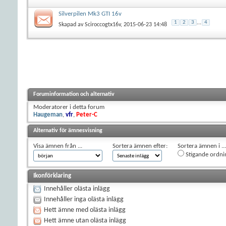
Silverpilen Mk3 GTI 16v
1
2
3
...
4
Skapad av
Sciroccogtx16v
, 2015-06-23 14:48
Foruminformation och alternativ
Moderatorer i detta forum
Haugeman
,
vfr
,
Peter-C
Alternativ för ämnesvisning
Visa ämnen från ...
Sortera ämnen efter:
Sortera ämnen i ...
Stigande ordni
Ikonförklaring
Innehåller olästa inlägg
Innehåller inga olästa inlägg
Hett ämne med olästa inlägg
Hett ämne utan olästa inlägg