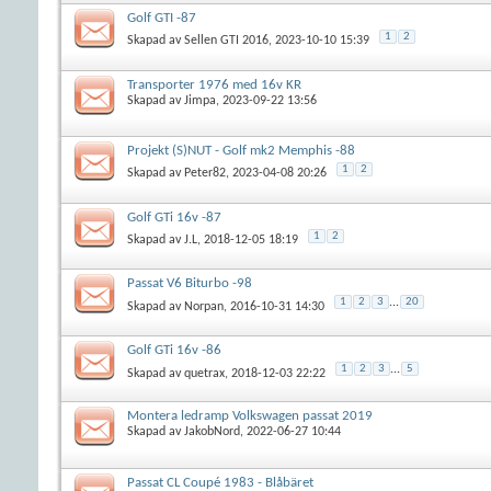
Golf GTI -87
1
2
Skapad av
Sellen GTI 2016
, 2023-10-10 15:39
Transporter 1976 med 16v KR
Skapad av
Jimpa
, 2023-09-22 13:56
Projekt (S)NUT - Golf mk2 Memphis -88
1
2
Skapad av
Peter82
, 2023-04-08 20:26
Golf GTi 16v -87
1
2
Skapad av
J.L
, 2018-12-05 18:19
Passat V6 Biturbo -98
1
2
3
...
20
Skapad av
Norpan
, 2016-10-31 14:30
Golf GTi 16v -86
1
2
3
...
5
Skapad av
quetrax
, 2018-12-03 22:22
Montera ledramp Volkswagen passat 2019
Skapad av
JakobNord
, 2022-06-27 10:44
Passat CL Coupé 1983 - Blåbäret