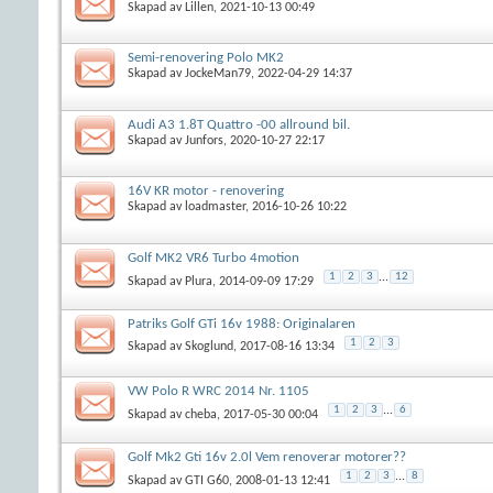
Skapad av
Lillen
, 2021-10-13 00:49
Semi-renovering Polo MK2
Skapad av
JockeMan79
, 2022-04-29 14:37
Audi A3 1.8T Quattro -00 allround bil.
Skapad av
Junfors
, 2020-10-27 22:17
16V KR motor - renovering
Skapad av
loadmaster
, 2016-10-26 10:22
Golf MK2 VR6 Turbo 4motion
1
2
3
...
12
Skapad av
Plura
, 2014-09-09 17:29
Patriks Golf GTi 16v 1988: Originalaren
1
2
3
Skapad av
Skoglund
, 2017-08-16 13:34
VW Polo R WRC 2014 Nr. 1105
1
2
3
...
6
Skapad av
cheba
, 2017-05-30 00:04
Golf Mk2 Gti 16v 2.0l Vem renoverar motorer??
1
2
3
...
8
Skapad av
GTI G60
, 2008-01-13 12:41