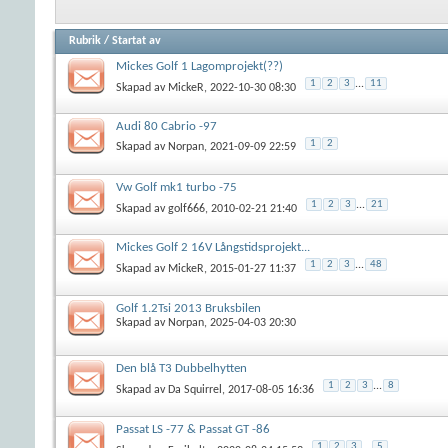
Rubrik
/
Startat av
Mickes Golf 1 Lagomprojekt(??)
1
2
3
...
11
Skapad av
MickeR
, 2022-10-30 08:30
Audi 80 Cabrio -97
1
2
Skapad av
Norpan
, 2021-09-09 22:59
Vw Golf mk1 turbo -75
1
2
3
...
21
Skapad av
golf666
, 2010-02-21 21:40
Mickes Golf 2 16V Långstidsprojekt...
1
2
3
...
48
Skapad av
MickeR
, 2015-01-27 11:37
Golf 1.2Tsi 2013 Bruksbilen
Skapad av
Norpan
, 2025-04-03 20:30
Den blå T3 Dubbelhytten
1
2
3
...
8
Skapad av
Da Squirrel
, 2017-08-05 16:36
Passat LS -77 & Passat GT -86
1
2
3
...
5