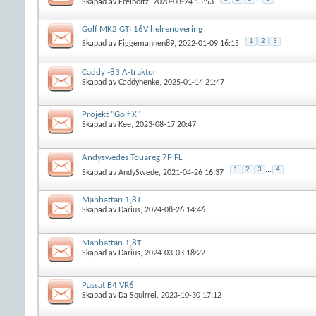
Skapad av
Freiholtz
, 2020-08-24 15:53
Golf MK2 GTI 16V helrenovering
1
2
3
Skapad av
Figgemannen89
, 2022-01-09 16:15
Caddy -83 A-traktor
Skapad av
Caddyhenke
, 2025-01-14 21:47
Projekt "Golf X"
Skapad av
Kee
, 2023-08-17 20:47
Andyswedes Touareg 7P FL
1
2
3
...
4
Skapad av
AndySwede
, 2021-04-26 16:37
Manhattan 1,8T
Skapad av
Darius
, 2024-08-26 14:46
Manhattan 1,8T
Skapad av
Darius
, 2024-03-03 18:22
Passat B4 VR6
Skapad av
Da Squirrel
, 2023-10-30 17:12