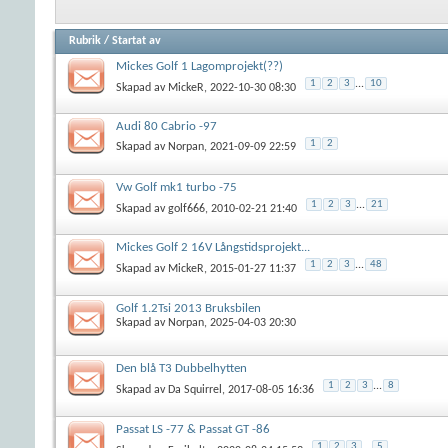
Rubrik
/
Startat av
Mickes Golf 1 Lagomprojekt(??)
1
2
3
...
10
Skapad av
MickeR
, 2022-10-30 08:30
Audi 80 Cabrio -97
1
2
Skapad av
Norpan
, 2021-09-09 22:59
Vw Golf mk1 turbo -75
1
2
3
...
21
Skapad av
golf666
, 2010-02-21 21:40
Mickes Golf 2 16V Långstidsprojekt...
1
2
3
...
48
Skapad av
MickeR
, 2015-01-27 11:37
Golf 1.2Tsi 2013 Bruksbilen
Skapad av
Norpan
, 2025-04-03 20:30
Den blå T3 Dubbelhytten
1
2
3
...
8
Skapad av
Da Squirrel
, 2017-08-05 16:36
Passat LS -77 & Passat GT -86
1
2
3
...
5