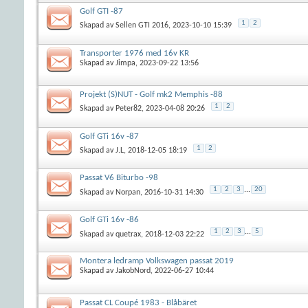
Golf GTI -87
1
2
Skapad av
Sellen GTI 2016
, 2023-10-10 15:39
Transporter 1976 med 16v KR
Skapad av
Jimpa
, 2023-09-22 13:56
Projekt (S)NUT - Golf mk2 Memphis -88
1
2
Skapad av
Peter82
, 2023-04-08 20:26
Golf GTi 16v -87
1
2
Skapad av
J.L
, 2018-12-05 18:19
Passat V6 Biturbo -98
1
2
3
...
20
Skapad av
Norpan
, 2016-10-31 14:30
Golf GTi 16v -86
1
2
3
...
5
Skapad av
quetrax
, 2018-12-03 22:22
Montera ledramp Volkswagen passat 2019
Skapad av
JakobNord
, 2022-06-27 10:44
Passat CL Coupé 1983 - Blåbäret