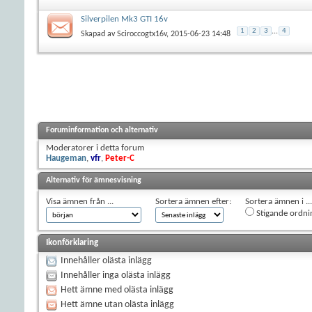
Silverpilen Mk3 GTI 16v
1
2
3
...
4
Skapad av
Sciroccogtx16v
, 2015-06-23 14:48
Foruminformation och alternativ
Moderatorer i detta forum
Haugeman
,
vfr
,
Peter-C
Alternativ för ämnesvisning
Visa ämnen från ...
Sortera ämnen efter:
Sortera ämnen i ...
Stigande ordni
Ikonförklaring
Innehåller olästa inlägg
Innehåller inga olästa inlägg
Hett ämne med olästa inlägg
Hett ämne utan olästa inlägg