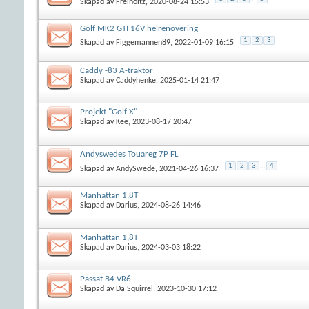
Skapad av
Freiholtz
, 2020-08-24 15:53
Golf MK2 GTI 16V helrenovering
1
2
3
Skapad av
Figgemannen89
, 2022-01-09 16:15
Caddy -83 A-traktor
Skapad av
Caddyhenke
, 2025-01-14 21:47
Projekt "Golf X"
Skapad av
Kee
, 2023-08-17 20:47
Andyswedes Touareg 7P FL
1
2
3
...
4
Skapad av
AndySwede
, 2021-04-26 16:37
Manhattan 1,8T
Skapad av
Darius
, 2024-08-26 14:46
Manhattan 1,8T
Skapad av
Darius
, 2024-03-03 18:22
Passat B4 VR6
Skapad av
Da Squirrel
, 2023-10-30 17:12