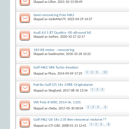
Skapad av
Lillen
, 2021-10-13 00:49
Semi-renovering Polo MK2
Skapad av
JockeMan79
, 2022-04-29 14:37
Audi A3 1.8T Quattro -00 allround bil.
Skapad av
Junfors
, 2020-10-27 22:17
16V KR motor - renovering
Skapad av
loadmaster
, 2016-10-26 10:22
Golf MK2 VR6 Turbo 4motion
1
2
3
...
12
Skapad av
Plura
, 2014-09-09 17:29
Patriks Golf GTi 16v 1988: Originalaren
1
2
3
Skapad av
Skoglund
, 2017-08-16 13:34
VW Polo R WRC 2014 Nr. 1105
1
2
3
...
6
Skapad av
cheba
, 2017-05-30 00:04
Golf Mk2 Gti 16v 2.0l Vem renoverar motorer??
1
2
3
...
8
Skapad av
GTI G60
, 2008-01-13 12:41