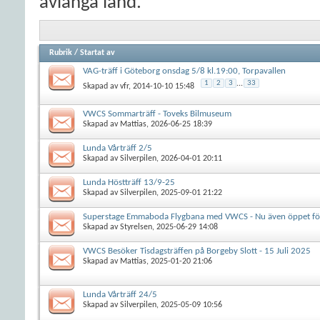
avlånga land.
Rubrik
/
Startat av
VAG-träff i Göteborg onsdag 5/8 kl.19:00, Torpavallen
1
2
3
...
33
Skapad av
vfr
, 2014-10-10 15:48
VWCS Sommarträff - Toveks Bilmuseum
Skapad av
Mattias
, 2026-06-25 18:39
Lunda Vårträff 2/5
Skapad av
Silverpilen
, 2026-04-01 20:11
Lunda Höstträff 13/9-25
Skapad av
Silverpilen
, 2025-09-01 21:22
Superstage Emmaboda Flygbana med VWCS - Nu även öppet f
Skapad av
Styrelsen
, 2025-06-29 14:08
VWCS Besöker Tisdagsträffen på Borgeby Slott - 15 Juli 2025
Skapad av
Mattias
, 2025-01-20 21:06
Lunda Vårträff 24/5
Skapad av
Silverpilen
, 2025-05-09 10:56