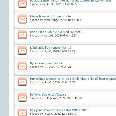
Positionsljusen tänds inte vid halvljusautomatik på min Seat
Skapad av
kjell-033
, 2023-11-09 09:58
Höger framlykta fungerar inte
Skapad av
oskarstange
, 2023-10-17 20:31
Köpa Skoda Fabia 2008 med lite rost?
Skapad av
marp68
, 2023-09-04 13:54
Klånkande ljud vänster fram..?
Skapad av
JB_80
, 2023-05-07 23:43
Byta värmepaket, Superb
Skapad av
JRJ
, 2022-12-28 20:31
Hur många tempsensorer på 1,6Tdi? Visar olika på instr o OBDl
Skapad av
olar65
, 2022-12-14 12:55
Reflexer bakre stötfångare
Skapad av
Golf-power
, 2022-03-31 11:56
Nya generationen Skoda Fabia WRC2 2023
Skapad av
Peter-C
, 2022-12-04 14:43