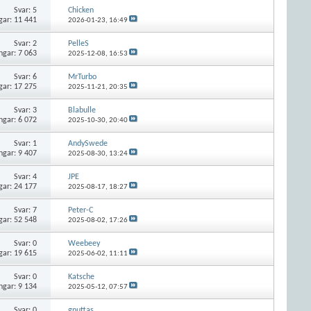
Svar:
5
Chicken
gar: 11 441
2026-01-23,
16:49
Svar:
2
PelleS
ngar: 7 063
2025-12-08,
16:53
Svar:
6
MrTurbo
gar: 17 275
2025-11-21,
20:35
Svar:
3
Blabulle
ngar: 6 072
2025-10-30,
20:40
Svar:
1
AndySwede
ngar: 9 407
2025-08-30,
13:24
Svar:
4
JPE
gar: 24 177
2025-08-17,
18:27
Svar:
7
Peter-C
gar: 52 548
2025-08-02,
17:26
Svar:
0
Weebeey
gar: 19 615
2025-06-02,
11:11
Svar:
0
Katsche
ngar: 9 134
2025-05-12,
07:57
Svar:
0
gnuttas