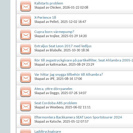
Kallstarts problem
Skapad av
Chicken
, 2026-01-22 02:08
X-Perience 18
Skapad av
PelleS
, 2025-12-02 16:47
Cupra born värmepump?
Skapad av
trojlee
, 2025-01-29 14:20
Extraljus Seat Leon 2017 med ledljus
Skapad av
Blabulle
, 2025-10-30 18:36
Rör till avgastryckgivare på partikelfilter, Seat Ahlambra 2005-
Skapad av
kattmackan
, 2025-08-29 23:29
Var hittar jag snygga tillbehör till Alhambra?
Skapad av
JPE
, 2025-08-16 17:06
Ateca, yttre dörrpaneler.
Skapad av
Doggo
, 2025-07-26 14:07
Seat Cordoba ABS problem
Skapad av
Weebeey
, 2025-06-02 11:11
Eftermontera Backkamera SEAT Leon Sportstourer 2024
Skapad av
Katsche
, 2025-05-12 07:57
Laddtrycksgivare