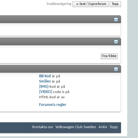
Snabbnavigering
Seat / Cupra-forum
Topp
BB-kod
är
på
Smilies
är
på
[IMG]
-kod är
på
[VIDEO]
code is
på
HTML-kod är
av
Forumets regler
Kontakta oss
Volkswagen Club Sweden
Arkiv
Topp