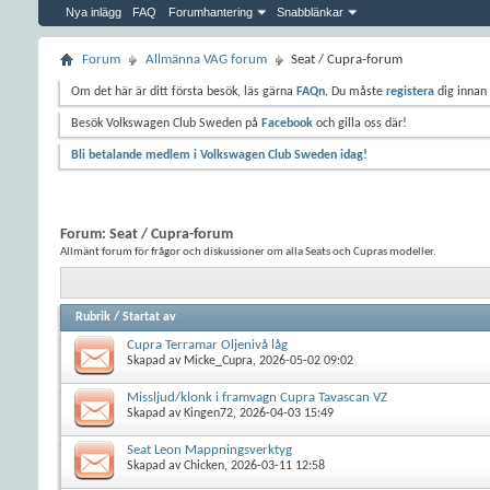
Nya inlägg
FAQ
Forumhantering
Snabblänkar
Forum
Allmänna VAG forum
Seat / Cupra-forum
Om det här är ditt första besök, läs gärna
FAQn
. Du måste
registera
dig innan 
Besök Volkswagen Club Sweden på
Facebook
och gilla oss där!
Bli betalande medlem i Volkswagen Club Sweden idag!
Forum:
Seat / Cupra-forum
Allmänt forum för frågor och diskussioner om alla Seats och Cupras modeller.
Rubrik
/
Startat av
Cupra Terramar Oljenivå låg
Skapad av
Micke_Cupra
, 2026-05-02 09:02
Missljud/klonk i framvagn Cupra Tavascan VZ
Skapad av
Kingen72
, 2026-04-03 15:49
Seat Leon Mappningsverktyg
Skapad av
Chicken
, 2026-03-11 12:58