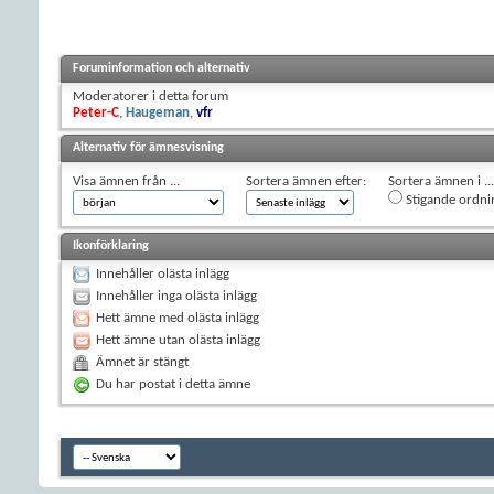
Foruminformation och alternativ
Moderatorer i detta forum
Peter-C
,
Haugeman
,
vfr
Alternativ för ämnesvisning
Visa ämnen från ...
Sortera ämnen efter:
Sortera ämnen i ...
Stigande ordni
Ikonförklaring
Innehåller olästa inlägg
Innehåller inga olästa inlägg
Hett ämne med olästa inlägg
Hett ämne utan olästa inlägg
Ämnet är stängt
Du har postat i detta ämne