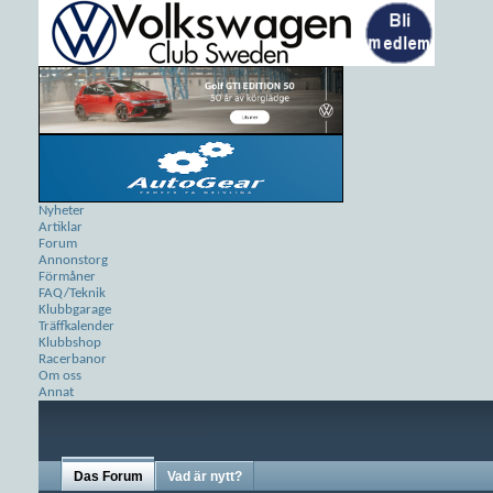
Nyheter
Artiklar
Forum
Annonstorg
Förmåner
FAQ/Teknik
Klubbgarage
Träffkalender
Klubbshop
Racerbanor
Om oss
Annat
Das Forum
Vad är nytt?