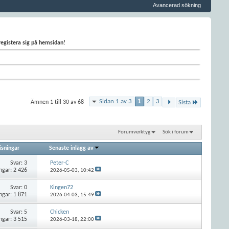
Avancerad sökning
 registera sig på hemsidan!
Sidan 1 av 3
1
2
3
Ämnen 1 till 30 av 68
Sista
Forumverktyg
Sök i forum
isningar
Senaste inlägg av
Svar:
3
Peter-C
ngar: 2 426
2026-05-03,
10:42
Svar:
0
Kingen72
ngar: 1 871
2026-04-03,
15:49
Svar:
5
Chicken
ngar: 3 515
2026-03-18,
22:00