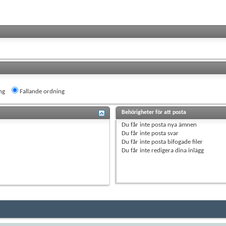
ng
Fallande ordning
Behörigheter för att posta
Du
får inte
posta nya ämnen
Du
får inte
posta svar
Du
får inte
posta bifogade filer
Du
får inte
redigera dina inlägg