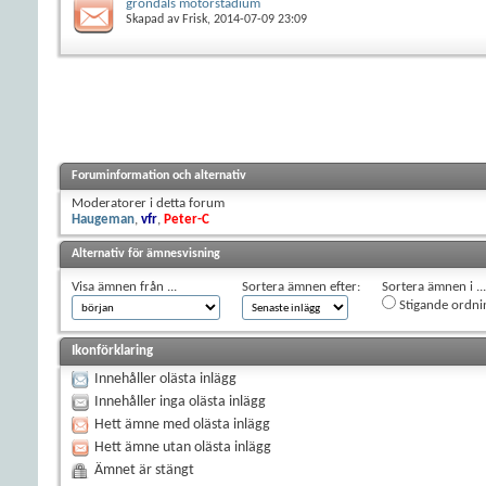
gröndals motorstadium
Skapad av
Frisk
, 2014-07-09 23:09
Foruminformation och alternativ
Moderatorer i detta forum
Haugeman
,
vfr
,
Peter-C
Alternativ för ämnesvisning
Visa ämnen från ...
Sortera ämnen efter:
Sortera ämnen i ...
Stigande ordni
Ikonförklaring
Innehåller olästa inlägg
Innehåller inga olästa inlägg
Hett ämne med olästa inlägg
Hett ämne utan olästa inlägg
Ämnet är stängt