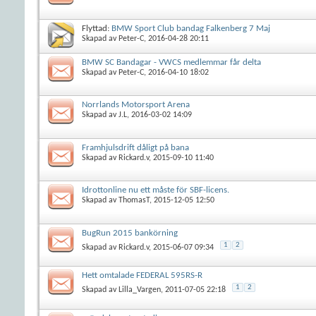
Flyttad:
BMW Sport Club bandag Falkenberg 7 Maj
Skapad av
Peter-C
, 2016-04-28 20:11
BMW SC Bandagar - VWCS medlemmar får delta
Skapad av
Peter-C
, 2016-04-10 18:02
Norrlands Motorsport Arena
Skapad av
J.L
, 2016-03-02 14:09
Framhjulsdrift dåligt på bana
Skapad av
Rickard.v
, 2015-09-10 11:40
Idrottonline nu ett måste för SBF-licens.
Skapad av
ThomasT
, 2015-12-05 12:50
BugRun 2015 bankörning
1
2
Skapad av
Rickard.v
, 2015-06-07 09:34
Hett omtalade FEDERAL 595RS-R
1
2
Skapad av
Lilla_Vargen
, 2011-07-05 22:18