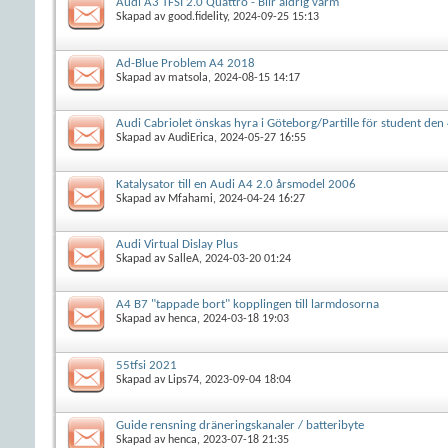
Audi A3 TFSI 2.0 Quattro - Blir aldrig varm
Skapad av
good.fidelity
, 2024-09-25 15:13
Ad-Blue Problem A4 2018
Skapad av
matsola
, 2024-08-15 14:17
Audi Cabriolet önskas hyra i Göteborg/Partille för student den
Skapad av
AudiErica
, 2024-05-27 16:55
Katalysator till en Audi A4 2.0 årsmodel 2006
Skapad av
Mfahami
, 2024-04-24 16:27
Audi Virtual Dislay Plus
Skapad av
SalleA
, 2024-03-20 01:24
A4 B7 "tappade bort" kopplingen till larmdosorna
Skapad av
henca
, 2024-03-18 19:03
55tfsi 2021
Skapad av
Lips74
, 2023-09-04 18:04
Guide rensning dräneringskanaler / batteribyte
Skapad av
henca
, 2023-07-18 21:35