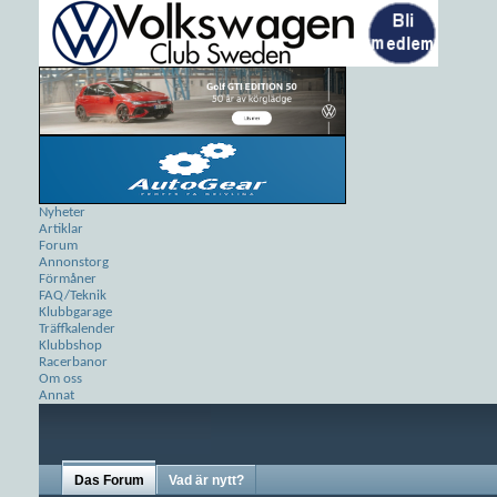
Nyheter
Artiklar
Forum
Annonstorg
Förmåner
FAQ/Teknik
Klubbgarage
Träffkalender
Klubbshop
Racerbanor
Om oss
Annat
Das Forum
Vad är nytt?