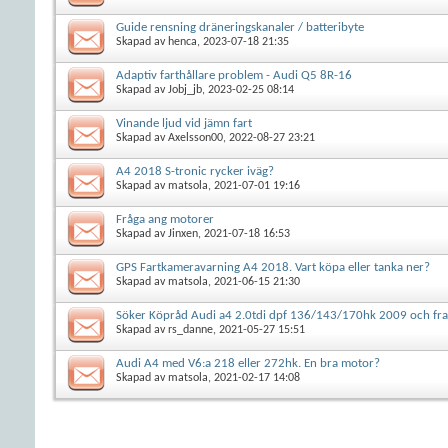
Guide rensning dräneringskanaler / batteribyte
Skapad av
henca
, 2023-07-18 21:35
Adaptiv farthållare problem - Audi Q5 8R-16
Skapad av
Jobj_jb
, 2023-02-25 08:14
Vinande ljud vid jämn fart
Skapad av
Axelsson00
, 2022-08-27 23:21
A4 2018 S-tronic rycker iväg?
Skapad av
matsola
, 2021-07-01 19:16
Fråga ang motorer
Skapad av
Jinxen
, 2021-07-18 16:53
GPS Fartkameravarning A4 2018. Vart köpa eller tanka ner?
Skapad av
matsola
, 2021-06-15 21:30
Söker Köpråd Audi a4 2.0tdi dpf 136/143/170hk 2009 och fr
Skapad av
rs_danne
, 2021-05-27 15:51
Audi A4 med V6:a 218 eller 272hk. En bra motor?
Skapad av
matsola
, 2021-02-17 14:08