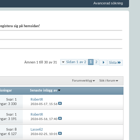
Avancerad sökning
 registera sig på hemsidan!
Sidan 1 av 2
1
2
Ämnen 1 till 30 av 31
Sista
Forumverktyg
Sök i forum
isningar
Senaste inlägg av
Svar:
1
RobertR
ngar: 3 330
2026-05-17,
15:56
Svar:
1
RobertR
ngar: 3 191
2026-05-16,
17:40
Svar:
8
Lasse62
ngar: 6 127
2026-02-25,
10:01