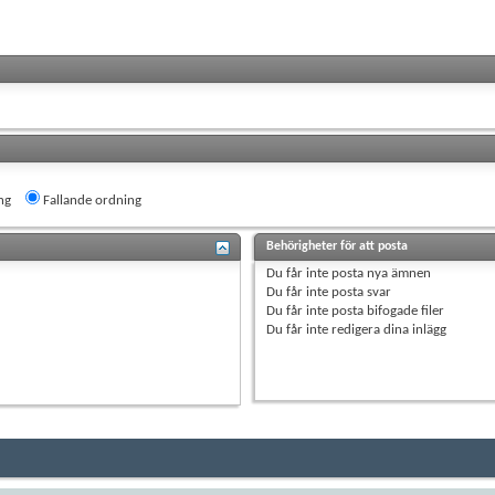
ng
Fallande ordning
Behörigheter för att posta
Du
får inte
posta nya ämnen
Du
får inte
posta svar
Du
får inte
posta bifogade filer
Du
får inte
redigera dina inlägg