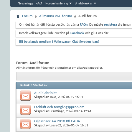
Nya inlägg
FAQ
Forumhantering
Snabblänkar
Forum
Allmänna VAG forum
Audi-forum
Om det här är ditt första besök, läs gärna
FAQn
. Du måste
registera
dig innan 
Besök Volkswagen Club Sweden på
Facebook
och gilla oss där!
Bli betalande medlem i Volkswagen Club Sweden idag!
Forum:
Audi-forum
Allmänt forum för frågor och diskussioner om alla Audis modeller.
Rubrik
/
Startat av
Audi Cabriolet
Skapad av
Toko
, 2026-04-19 16:51
Läckluft och tomgångspproblem
Skapad av
EranVinge
, 2026-03-14 12:41
Oljesensor A4 2010 B8 CAHA
Skapad av
Lasse62
, 2026-01-09 16:51