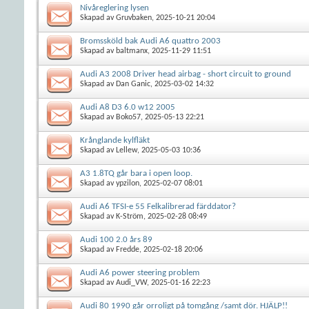
Nivåreglering lysen
Skapad av
Gruvbaken
, 2025-10-21 20:04
Bromssköld bak Audi A6 quattro 2003
Skapad av
baltmanx
, 2025-11-29 11:51
Audi A3 2008 Driver head airbag - short circuit to ground
Skapad av
Dan Ganic
, 2025-03-02 14:32
Audi A8 D3 6.0 w12 2005
Skapad av
Boko57
, 2025-05-13 22:21
Krånglande kylfläkt
Skapad av
Lellew
, 2025-05-03 10:36
A3 1.8TQ går bara i open loop.
Skapad av
ypzilon
, 2025-02-07 08:01
Audi A6 TFSI-e 55 Felkalibrerad färddator?
Skapad av
K-Ström
, 2025-02-28 08:49
Audi 100 2.0 års 89
Skapad av
Fredde
, 2025-02-18 20:06
Audi A6 power steering problem
Skapad av
Audi_VW
, 2025-01-16 22:23
Audi 80 1990 går orroligt på tomgång /samt dör. HJÄLP!!