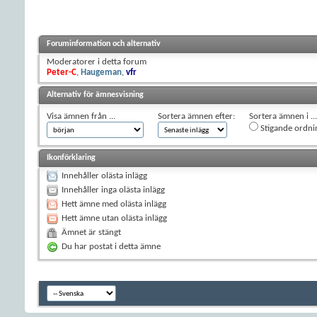
Foruminformation och alternativ
Moderatorer i detta forum
Peter-C
,
Haugeman
,
vfr
Alternativ för ämnesvisning
Visa ämnen från ...
Sortera ämnen efter:
Sortera ämnen i ...
Stigande ordni
Ikonförklaring
Innehåller olästa inlägg
Innehåller inga olästa inlägg
Hett ämne med olästa inlägg
Hett ämne utan olästa inlägg
Ämnet är stängt
Du har postat i detta ämne