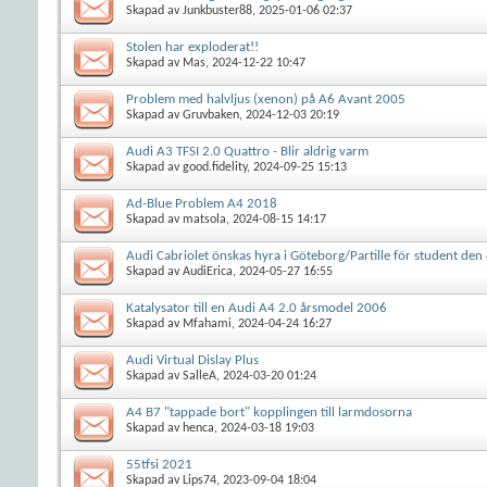
Skapad av
Junkbuster88
, 2025-01-06 02:37
Stolen har exploderat!!
Skapad av
Mas
, 2024-12-22 10:47
Problem med halvljus (xenon) på A6 Avant 2005
Skapad av
Gruvbaken
, 2024-12-03 20:19
Audi A3 TFSI 2.0 Quattro - Blir aldrig varm
Skapad av
good.fidelity
, 2024-09-25 15:13
Ad-Blue Problem A4 2018
Skapad av
matsola
, 2024-08-15 14:17
Audi Cabriolet önskas hyra i Göteborg/Partille för student den
Skapad av
AudiErica
, 2024-05-27 16:55
Katalysator till en Audi A4 2.0 årsmodel 2006
Skapad av
Mfahami
, 2024-04-24 16:27
Audi Virtual Dislay Plus
Skapad av
SalleA
, 2024-03-20 01:24
A4 B7 "tappade bort" kopplingen till larmdosorna
Skapad av
henca
, 2024-03-18 19:03
55tfsi 2021
Skapad av
Lips74
, 2023-09-04 18:04