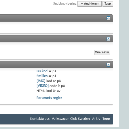
Snabbnavigering
Audi-forum
Topp
BB-kod
är
på
Smilies
är
på
[IMG]
-kod är
på
[VIDEO]
code is
på
HTML-kod är
av
Forumets regler
Kontakta oss
Volkswagen Club Sweden
Arkiv
Topp