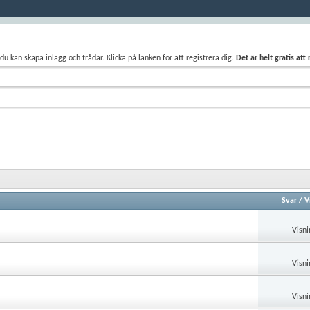
du kan skapa inlägg och trådar. Klicka på länken för att registrera dig.
Det är helt gratis att
Svar
/
V
Visni
Visni
Visni