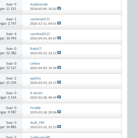
Svar:
9
AndySwede
gar: 11 551
2026-02-09,
20:02
Svar:
1
samlevy0515
ngar: 2 747
2025-12-11,
04:01
Svar:
4
samlevy0515
gar: 10 493
2025-09-24,
04:27
Svar:
0
Boko57
gar: 32 382
2025-05-13,
22:21
Svar:
0
Lellew
gar: 12 517
2025-05-03,
10:36
Svar:
2
ypzilon
gar: 21 334
2025-03-23,
22:17
Svar:
0
K-Ström
ngar: 5 514
2025-02-28,
08:49
Svar:
0
Fredde
ngar: 9 987
2025-02-18,
20:06
Svar:
0
Audi_VW
gar: 14 881
2025-01-16,
22:23
Svar:
7
Junkbuster88