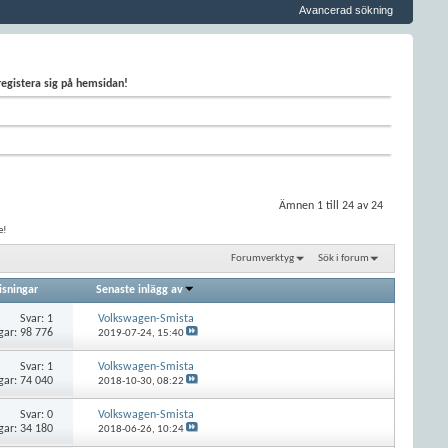
Avancerad sökning
 registera sig på hemsidan!
Ämnen 1 till 24 av 24
e!
Forumverktyg
Sök i forum
isningar
Senaste inlägg av
Svar:
1
Volkswagen-Smista
gar: 98 776
2019-07-24,
15:40
Svar:
1
Volkswagen-Smista
gar: 74 040
2018-10-30,
08:22
Svar:
0
Volkswagen-Smista
gar: 34 180
2018-06-26,
10:24