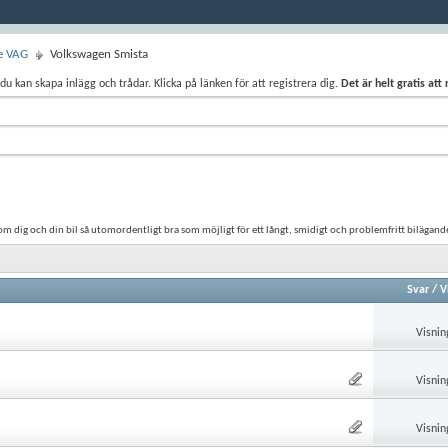
re VAG
Volkswagen Smista
du kan skapa inlägg och trådar. Klicka på länken för att registrera dig.
Det är helt gratis att
m dig och din bil så utomordentligt bra som möjligt för ett långt, smidigt och problemfritt bilägand
Svar
/
V
Visnin
Visnin
Visnin