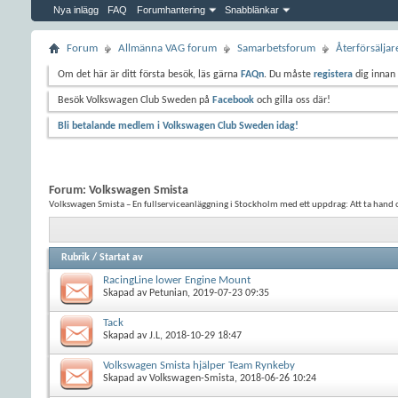
Nya inlägg
FAQ
Forumhantering
Snabblänkar
Forum
Allmänna VAG forum
Samarbetsforum
Återförsälja
Om det här är ditt första besök, läs gärna
FAQn
. Du måste
registera
dig innan 
Besök Volkswagen Club Sweden på
Facebook
och gilla oss där!
Bli betalande medlem i Volkswagen Club Sweden idag!
Forum:
Volkswagen Smista
Volkswagen Smista – En fullserviceanläggning i Stockholm med ett uppdrag: Att ta hand o
Rubrik
/
Startat av
RacingLine lower Engine Mount
Skapad av
Petunian
, 2019-07-23 09:35
Tack
Skapad av
J.L
, 2018-10-29 18:47
Volkswagen Smista hjälper Team Rynkeby
Skapad av
Volkswagen-Smista
, 2018-06-26 10:24