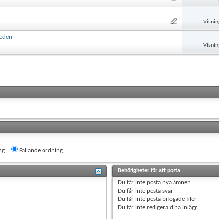
Visnin
weden
Visnin
ng
Fallande ordning
Behörigheter för att posta
Du
får inte
posta nya ämnen
Du
får inte
posta svar
Du
får inte
posta bifogade filer
Du
får inte
redigera dina inlägg