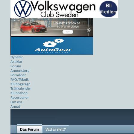
Nyheter
Artiklar
Forum
Annonstorg
Förmåner
FAQ/Teknik
Klubbgarage
Träffkalender
Klubbshop
Racerbanor
Om oss
Annat
Das Forum
Vad är nytt?