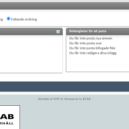
ng
Fallande ordning
Behörigheter för att posta
Du
får inte
posta nya ämnen
Du
får inte
posta svar
Du
får inte
posta bifogade filer
Du
får inte
redigera dina inlägg
Alla tider är GMT +2. Klockan är nu
15:53
.