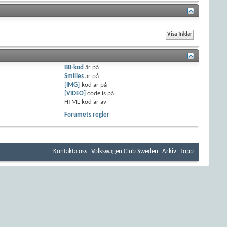
BB-kod
är
på
Smilies
är
på
[IMG]
-kod är
på
[VIDEO]
code is
på
HTML-kod är
av
Forumets regler
Kontakta oss
Volkswagen Club Sweden
Arkiv
Topp