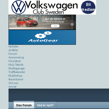
Nyheter
Artiklar
Forum
Annonstorg
Förmåner
FAQ/Teknik
Klubbgarage
Träffkalender
Klubbshop
Racerbanor
Om oss
Annat
Das Forum
Vad är nytt?