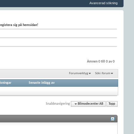
Avancerad sökning
 registera sig på hemsidan!
Ämnen 0 till 0 av 0
Forumverktyg
Sök i forum
isningar
Senaste inlägg av
Snabbnavigering
Bilmodecenter AB
Topp