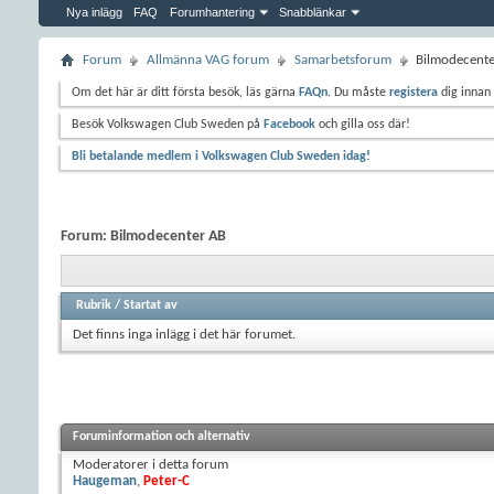
Nya inlägg
FAQ
Forumhantering
Snabblänkar
Forum
Allmänna VAG forum
Samarbetsforum
Bilmodecent
Om det här är ditt första besök, läs gärna
FAQn
. Du måste
registera
dig innan 
Besök Volkswagen Club Sweden på
Facebook
och gilla oss där!
Bli betalande medlem i Volkswagen Club Sweden idag!
Forum:
Bilmodecenter AB
Rubrik
/
Startat av
Det finns inga inlägg i det här forumet.
Foruminformation och alternativ
Moderatorer i detta forum
Haugeman
,
Peter-C