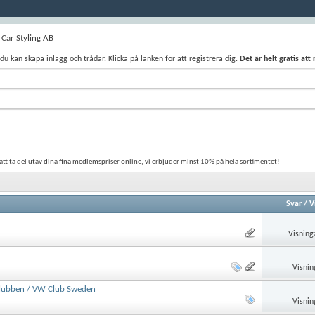
Car Styling AB
du kan skapa inlägg och trådar. Klicka på länken för att registrera dig.
Det är helt gratis att
r att ta del utav dina fina medlemspriser online, vi erbjuder minst 10% på hela sortimentet!
Svar
/
V
Visning
Visnin
-Klubben / VW Club Sweden
Visnin