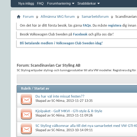
Nya inlägg
FAQ
Forumhantering
Snabblänkar
Forum
Allmänna VAG forum
Samarbetsforum
Scandinavian 
Om det här är ditt första besök, läs gärna
FAQn
. Du måste
registera
dig innan 
Besök Volkswagen Club Sweden på
Facebook
och gilla oss där!
Bli betalande medlem i Volkswagen Club Sweden idag!
Forum:
Scandinavian Car Styling AB
SC Styling erbjuder styling- och tuningprodukter till alla VW modeller. Registrera dig fö
Rubrik
/
Startat av
Du har väl inte missat festen??
Skapad av
SC-Nima
, 2013-11-27 13:35
Kjolpaket - Golf MKVI - GTI-style & R-Style
Skapad av
SC-Nima
, 2013-11-11 09:26
SC Styling välkomnar alla till det nya samarbetet med VW GTI
Skapad av
SC-Nima
, 2013-10-14 09:11