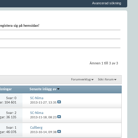
Avancerad sökning
 registera sig på hemsidan!
Ämnen 1 till 3 av 3
Forumverktyg
Sök i forum
isningar
Senaste inlägg av
Svar:
0
SC-Nima
ar: 104 601
2013-11-27,
13:35
Svar:
2
SC-Nima
gar: 36 135
2013-11-18,
08:23
Svar:
1
Cullberg
gar: 46 076
2013-10-14,
09:38