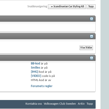
Snabbnavigering
Scandinavian Car Styling AB
Topp
BB-kod
är
på
Smilies
är
på
[IMG]
-kod är
på
[VIDEO]
code is
på
HTML-kod är
av
Forumets regler
Kontakta oss
Volkswagen Club Sweden
Arkiv
Topp