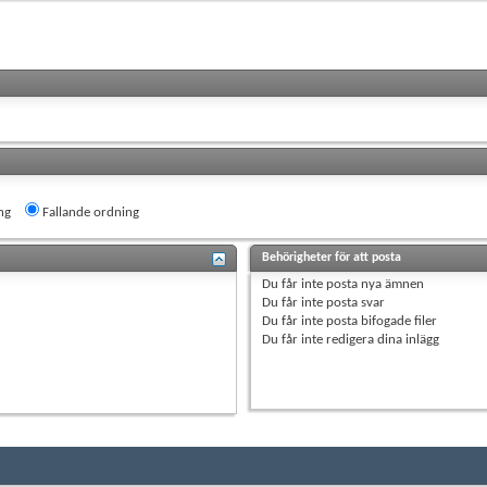
ng
Fallande ordning
Behörigheter för att posta
Du
får inte
posta nya ämnen
Du
får inte
posta svar
Du
får inte
posta bifogade filer
Du
får inte
redigera dina inlägg