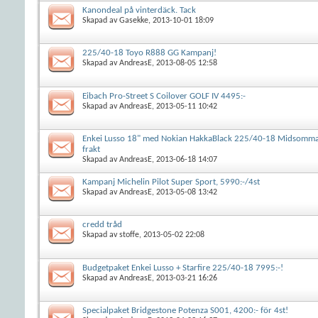
Kanondeal på vinterdäck. Tack
Skapad av
Gasekke
, 2013-10-01 18:09
225/40-18 Toyo R888 GG Kampanj!
Skapad av
AndreasE
, 2013-08-05 12:58
Eibach Pro-Street S Coilover GOLF IV 4495:-
Skapad av
AndreasE
, 2013-05-11 10:42
Enkei Lusso 18" med Nokian HakkaBlack 225/40-18 Midsomma
frakt
Skapad av
AndreasE
, 2013-06-18 14:07
Kampanj Michelin Pilot Super Sport, 5990:-/4st
Skapad av
AndreasE
, 2013-05-08 13:42
credd tråd
Skapad av
stoffe
, 2013-05-02 22:08
Budgetpaket Enkei Lusso + Starfire 225/40-18 7995:-!
Skapad av
AndreasE
, 2013-03-21 16:26
Specialpaket Bridgestone Potenza S001, 4200:- för 4st!