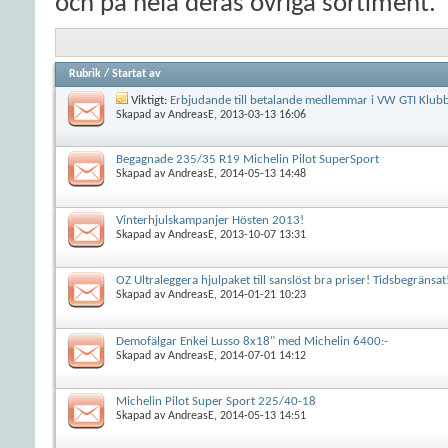
och på hela deras övriga sortiment.
Rubrik
/
Startat av
Viktigt:
Erbjudande till betalande medlemmar i VW GTI Klub
Skapad av
AndreasE
, 2013-03-13 16:06
Begagnade 235/35 R19 Michelin Pilot SuperSport
Skapad av
AndreasE
, 2014-05-13 14:48
Vinterhjulskampanjer Hösten 2013!
Skapad av
AndreasE
, 2013-10-07 13:31
OZ Ultraleggera hjulpaket till sanslöst bra priser! Tidsbegränsat
Skapad av
AndreasE
, 2014-01-21 10:23
Demofälgar Enkei Lusso 8x18" med Michelin 6400:-
Skapad av
AndreasE
, 2014-07-01 14:12
Michelin Pilot Super Sport 225/40-18
Skapad av
AndreasE
, 2014-05-13 14:51