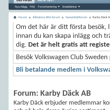
Das Forum
Vad är nytt?
Nya inlägg
FAQ
Forumhantering
Snabblänkar
Forum
Allmänna VAG forum
Samarbetsforum
Karby Däck 
Om det här är ditt första besök, 
innan du kan skapa inlägg och trå
dig.
Det är helt gratis att regis
Besök Volkswagen Club Sweden
Bli betalande medlem i Volksw
Forum:
Karby Däck AB
Karby Däck erbjuder medlemmar konku