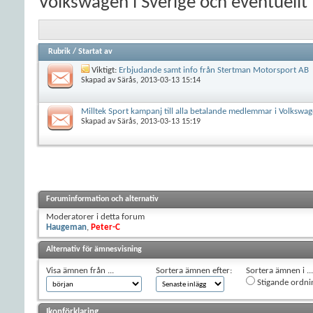
Volkswagen i Sverige och eventuellt 
Rubrik
/
Startat av
Viktigt:
Erbjudande samt info från Stertman Motorsport AB
Skapad av
Särås
, 2013-03-13 15:14
Milltek Sport kampanj till alla betalande medlemmar i Volkswa
Skapad av
Särås
, 2013-03-13 15:19
Foruminformation och alternativ
Moderatorer i detta forum
Haugeman
,
Peter-C
Alternativ för ämnesvisning
Visa ämnen från ...
Sortera ämnen efter:
Sortera ämnen i ...
Stigande ordni
Ikonförklaring