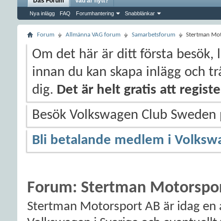
Das Forum
Vad är nytt?
Nya inlägg
FAQ
Forumhantering
Snabblänkar
Forum
Allmänna VAG forum
Samarbetsforum
Stertman Mo
Om det här är ditt första besök, 
innan du kan skapa inlägg och trå
dig.
Det är helt gratis att regis
Besök Volkswagen Club Sweden
Bli betalande medlem i Volksw
Forum:
Stertman Motorspo
Stertman Motorsport AB är idag en 