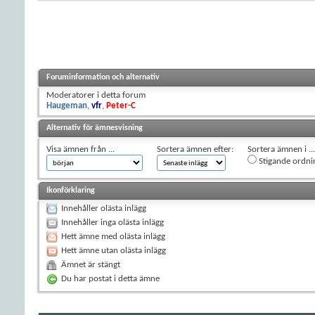
Foruminformation och alternativ
Moderatorer i detta forum
Haugeman
,
vfr
,
Peter-C
Alternativ för ämnesvisning
Visa ämnen från ...
Sortera ämnen efter:
Sortera ämnen i ...
Stigande ordni
Ikonförklaring
Innehåller olästa inlägg
Innehåller inga olästa inlägg
Hett ämne med olästa inlägg
Hett ämne utan olästa inlägg
Ämnet är stängt
Du har postat i detta ämne