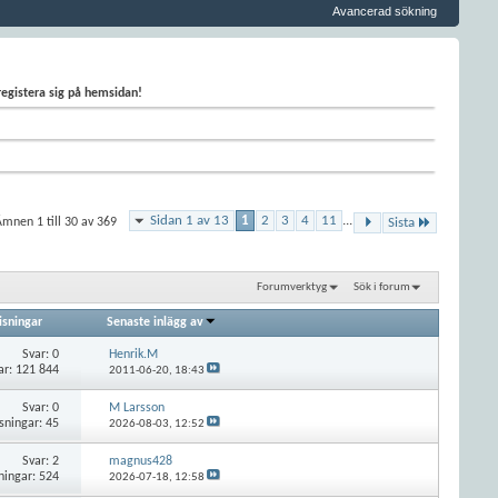
Avancerad sökning
 registera sig på hemsidan!
Sidan 1 av 13
1
2
3
4
11
...
mnen 1 till 30 av 369
Sista
Forumverktyg
Sök i forum
isningar
Senaste inlägg av
Svar:
0
Henrik.M
ar: 121 844
2011-06-20,
18:43
Svar:
0
M Larsson
sningar: 45
2026-08-03,
12:52
Svar:
2
magnus428
ningar: 524
2026-07-18,
12:58