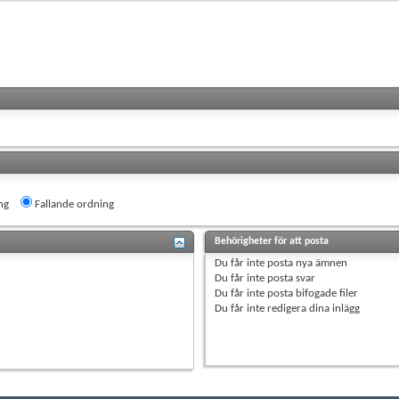
ng
Fallande ordning
Behörigheter för att posta
Du
får inte
posta nya ämnen
Du
får inte
posta svar
Du
får inte
posta bifogade filer
Du
får inte
redigera dina inlägg