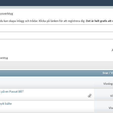
ysverktyg
du kan skapa inlägg och trådar. Klicka på länken för att registrera dig.
Det är helt gratis att
Ä
verktyg
Svar
/
V
Visning
t på en Passat B8?
Vi
ytt bälte
Vis