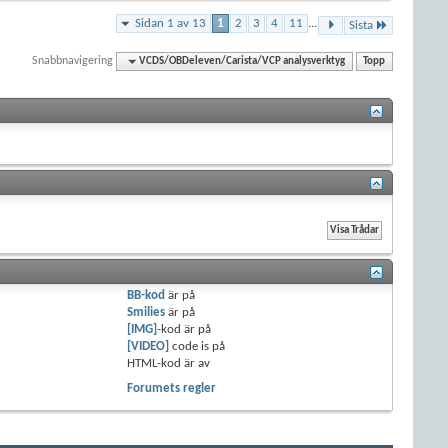
Sidan 1 av 13
1
2
3
4
11
...
Sista
Snabbnavigering
VCDS/OBDeleven/Carista/VCP analysverktyg
Topp
BB-kod
är
på
Smilies
är
på
[IMG]
-kod är
på
[VIDEO]
code is
på
HTML-kod är
av
Forumets regler