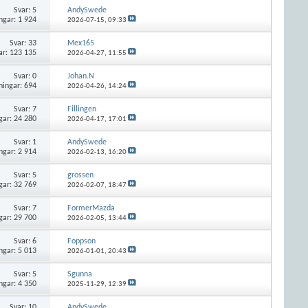
Svar:
5
AndySwede
ngar: 1 924
2026-07-15,
09:33
Svar:
33
Mex165
ar: 123 135
2026-04-27,
11:55
Svar:
0
Johan.N
ningar: 694
2026-04-26,
14:24
Svar:
7
Fillingen
gar: 24 280
2026-04-17,
17:01
Svar:
1
AndySwede
ngar: 2 914
2026-02-13,
16:20
Svar:
5
grossen
gar: 32 769
2026-02-07,
18:47
Svar:
7
FormerMazda
gar: 29 700
2026-02-05,
13:44
Svar:
6
Foppson
ngar: 5 013
2026-01-01,
20:43
Svar:
5
Sgunna
ngar: 4 350
2025-11-29,
12:39
Svar:
10
AndySwede