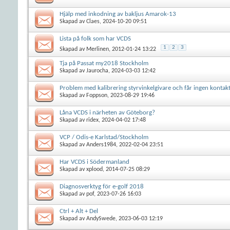
Hjälp med inkodning av bakljus Amarok-13
Skapad av
Claes
, 2024-10-20 09:51
Lista på folk som har VCDS
1
2
3
Skapad av
Merlinen
, 2012-01-24 13:22
Tja på Passat my2018 Stockholm
Skapad av
Jaurocha
, 2024-03-03 12:42
Problem med kalibrering styrvinkelgivare och får ingen kontak
Skapad av
Foppson
, 2023-08-29 19:46
Låna VCDS i närheten av Göteborg?
Skapad av
ridex
, 2024-04-02 17:48
VCP / Odis-e Karlstad/Stockholm
Skapad av
Anders1984
, 2022-02-04 23:51
Har VCDS i Södermanland
Skapad av
xplood
, 2014-07-25 08:29
Diagnosverktyg för e-golf 2018
Skapad av
pof
, 2023-07-26 16:03
Ctrl + Alt + Del
Skapad av
AndySwede
, 2023-06-03 12:19