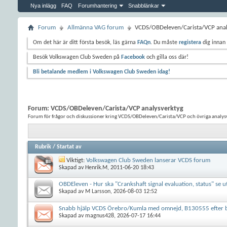
Nya inlägg
FAQ
Forumhantering
Snabblänkar
Forum
Allmänna VAG forum
VCDS/OBDeleven/Carista/VCP anal
Om det här är ditt första besök, läs gärna
FAQn
. Du måste
registera
dig innan 
Besök Volkswagen Club Sweden på
Facebook
och gilla oss där!
Bli betalande medlem i Volkswagen Club Sweden idag!
Forum:
VCDS/OBDeleven/Carista/VCP analysverktyg
Forum för frågor och diskussioner kring VCDS/OBDeleven/Carista/VCP och övriga analys
Rubrik
/
Startat av
Viktigt:
Volkswagen Club Sweden lanserar VCDS forum
Skapad av
Henrik.M
, 2011-06-20 18:43
OBDEleven - Hur ska "Crankshaft signal evaluation, status" se u
Skapad av
M Larsson
, 2026-08-03 12:52
Snabb hjälp VCDS Örebro/Kumla med omnejd, B130555 efter b
Skapad av
magnus428
, 2026-07-17 16:44