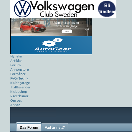
Nyheter
Artiklar
Forum
Annonstorg
Förmåner
FAQ/Teknik
Klubbgarage
Träffkalender
Klubbshop
Racerbanor
Om oss
Annat
Das Forum
Vad är nytt?