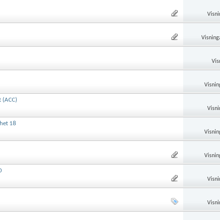
Visni
Visning
Vis
Visnin
t (ACC)
Visni
het 18
Visnin
Visnin
0
Visni
Visni