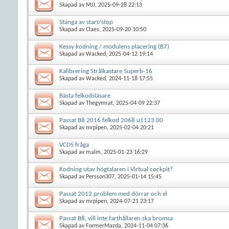
Skapad av
MJJ
, 2025-09-28 22:13
Stänga av start/stop
Skapad av
Claes
, 2025-09-20 10:50
Kessy kodning / modulens placering (B7)
Skapad av
Wacked
, 2025-04-12 19:14
Kalibrering Strålkastare Superb-16
Skapad av
Wacked
, 2024-11-18 17:55
Bästa felkodsläsare
Skapad av
Thegymrat
, 2025-04-09 22:37
Passat B8 2016 felkod 2068 u1123 00
Skapad av
mrpipen
, 2025-02-04 20:21
VCDS fråga
Skapad av
malm
, 2025-01-23 16:29
Kodning utav högtalaren i Virtual cockpit?
Skapad av
Persson307
, 2025-01-14 15:45
Passat 2012 problem med dörrar och el
Skapad av
mrpipen
, 2024-07-21 23:17
Passat B8, vill inte farthållaren ska bromsa
Skapad av
FormerMazda
, 2024-11-04 07:36