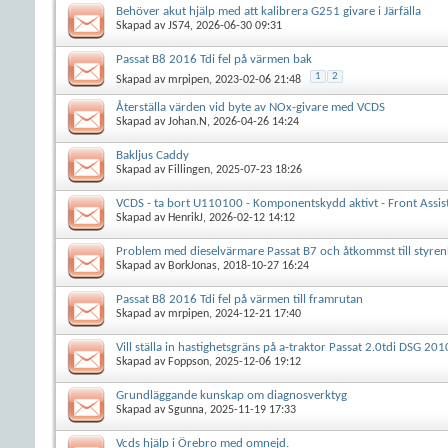
Behöver akut hjälp med att kalibrera G251 givare i Järfälla
Skapad av
JS74
, 2026-06-30 09:31
Passat B8 2016 Tdi fel på värmen bak
1
2
Skapad av
mrpipen
, 2023-02-06 21:48
Återställa värden vid byte av NOx-givare med VCDS
Skapad av
Johan.N
, 2026-04-26 14:24
Bakljus Caddy
Skapad av
Fillingen
, 2025-07-23 18:26
VCDS - ta bort U110100 - Komponentskydd aktivt - Front Assis
Skapad av
HenrikJ
, 2026-02-12 14:12
Problem med dieselvärmare Passat B7 och åtkommst till styren
Skapad av
BorkJonas
, 2018-10-27 16:24
Passat B8 2016 Tdi fel på värmen till framrutan
Skapad av
mrpipen
, 2024-12-21 17:40
Vill ställa in hastighetsgräns på a-traktor Passat 2.0tdi DSG 201
Skapad av
Foppson
, 2025-12-06 19:12
Grundläggande kunskap om diagnosverktyg
Skapad av
Sgunna
, 2025-11-19 17:33
Vcds hjälp i Örebro med omnejd.