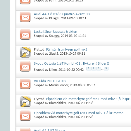
Skapad av
Palm
, 2013-02-17 20:29
Audi A4 1.8T/163 Quattro Avant-03
Skapad av
P.Hagel
, 2011-09-10 10:11
Lacka fälgar Uppsala trakten
Skapad av
Snuggy
, 2014-03-10 11:21
Flyttad:
Få i sär framlysen golf mk5
Skapad av
2fast3
, 2013-10-29 09:11
Skoda Octavia 1,8T Kombi -01 , Rykaren! Bilder!!
1
2
3
...
5
Skapad av
Lillen
, 2011-10-22 00:42
VX Låda POLO GTI 02
Skapad av
MorrisCooper
, 2013-08-03 05:57
Flyttad:
Elproblem vid motorbyte golf MK1 med mk2 1,8 inspr
Skapad av
Blomdahl94
, 2013-06-20 11:36
Elproblem vid motorbyte golf MK1 med mk2 1,8 kr motor.
Skapad av
Blomdahl94
, 2013-06-20 11:28
Audi A3 1,8T Stance