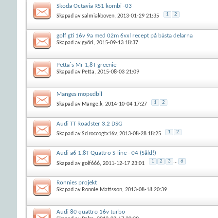
Skoda Octavia RS1 kombi -03
1
2
Skapad av
salmiakboven
, 2013-01-29 21:35
golf gti 16v 9a med 02m 6vxl recept på bästa delarna
Skapad av
györi
, 2015-09-13 18:37
Petta´s Mr 1,8T greenie
Skapad av
Petta
, 2015-08-03 21:09
Manges mopedbil
1
2
Skapad av
Mange.k
, 2014-10-04 17:27
Audi TT Roadster 3.2 DSG
1
2
Skapad av
Sciroccogtx16v
, 2013-08-28 18:25
Audi a6 1.8T Quattro S-line - 04 (Såld!)
1
2
3
...
6
Skapad av
golf666
, 2011-12-17 23:01
Ronnies projekt
Skapad av
Ronnie Mattsson
, 2013-08-18 20:39
Audi 80 quattro 16v turbo