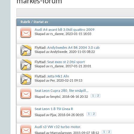
märkes-forum
Rubrik
/
Startat av
Audi A4 avant b8 3.0tdi quattro 2009
Skapad av
rs_danne
, 2023-01-15 16:03
Flyttad:
AndySwedes A4 B6 2004 3.0 cab
Skapad av
AndySwede
, 2020-11-05 08:22
Flyttad:
Seat exeo st 2.0tsi sport
Skapad av
rs_danne
, 2017-01-21 20:01
Flyttad:
Jetta Mk1 Afn
Skapad av
Per
, 2020-02-21 09:13
Seat Leon Cupra 280, lite småpill...
1
2
Skapad av
bmptsi
, 2016-06-16 20:32
Seat Leon 1.8 TSI Linea R
1
2
Skapad av
Pjax
, 2016-04-26 00:05
Audi s3 VW r32 turbo motor.
1
2
Skapad av
Marcuslarsson
, 2015-09-07 18:12