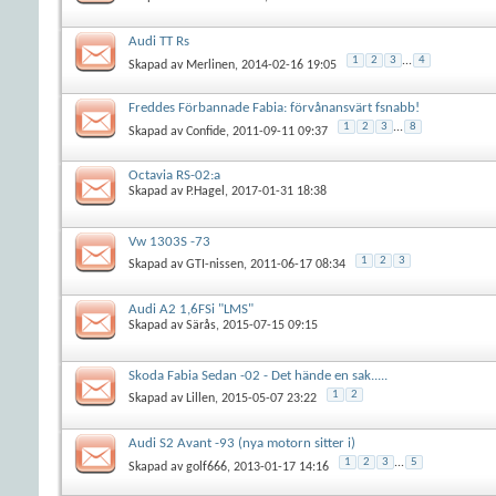
Audi TT Rs
1
2
3
...
4
Skapad av
Merlinen
, 2014-02-16 19:05
Freddes Förbannade Fabia: förvånansvärt fsnabb!
1
2
3
...
8
Skapad av
Confide
, 2011-09-11 09:37
Octavia RS-02:a
Skapad av
P.Hagel
, 2017-01-31 18:38
Vw 1303S -73
1
2
3
Skapad av
GTI-nissen
, 2011-06-17 08:34
Audi A2 1,6FSi "LMS"
Skapad av
Särås
, 2015-07-15 09:15
Skoda Fabia Sedan -02 - Det hände en sak.....
1
2
Skapad av
Lillen
, 2015-05-07 23:22
Audi S2 Avant -93 (nya motorn sitter i)
1
2
3
...
5
Skapad av
golf666
, 2013-01-17 14:16