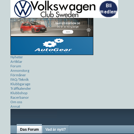
Nyheter
Artiklar
Forum
Annonstorg
Förmåner
FAQ/Teknik
Klubbgarage
Träffkalender
Klubbshop
Racerbanor
Om oss
Annat
Das Forum
Vad är nytt?