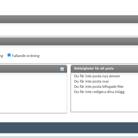
ng
Fallande ordning
Behörigheter för att posta
Du
får inte
posta nya ämnen
Du
får inte
posta svar
Du
får inte
posta bifogade filer
Du
får inte
redigera dina inlägg