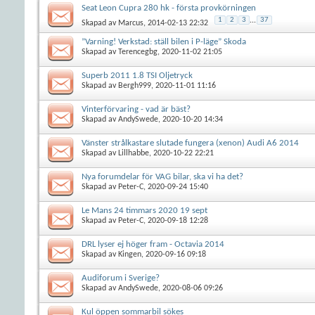
Seat Leon Cupra 280 hk - första provkörningen
1
2
3
...
37
Skapad av
Marcus
, 2014-02-13 22:32
”Varning! Verkstad: ställ bilen i P-läge” Skoda
Skapad av
Terencegbg
, 2020-11-02 21:05
Superb 2011 1.8 TSI Oljetryck
Skapad av
Bergh999
, 2020-11-01 11:16
Vinterförvaring - vad är bäst?
Skapad av
AndySwede
, 2020-10-20 14:34
Vänster strålkastare slutade fungera (xenon) Audi A6 2014
Skapad av
Lillhabbe
, 2020-10-22 22:21
Nya forumdelar för VAG bilar, ska vi ha det?
Skapad av
Peter-C
, 2020-09-24 15:40
Le Mans 24 timmars 2020 19 sept
Skapad av
Peter-C
, 2020-09-18 12:28
DRL lyser ej höger fram - Octavia 2014
Skapad av
Kingen
, 2020-09-16 09:18
Audiforum i Sverige?
Skapad av
AndySwede
, 2020-08-06 09:26
Kul öppen sommarbil sökes