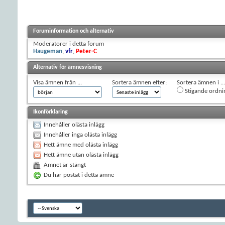
Foruminformation och alternativ
Moderatorer i detta forum
Haugeman
,
vfr
,
Peter-C
Alternativ för ämnesvisning
Visa ämnen från ...
Sortera ämnen efter:
Sortera ämnen i ...
Stigande ordni
Ikonförklaring
Innehåller olästa inlägg
Innehåller inga olästa inlägg
Hett ämne med olästa inlägg
Hett ämne utan olästa inlägg
Ämnet är stängt
Du har postat i detta ämne