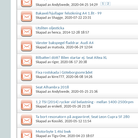
1
2
Skapad av
AndySwede
, 2020-04-25 14:29
Bakaxel/hjullager felsökning A4 1.8t - 99
Skapad av
Shagge
, 2020-07-22 23:31
Utsliten oljesticka
Skapad av
henca
, 2014-12-28 18:57
Vänster bakspegel fladdrar. Audi A4
Skapad av
matsola
, 2020-06-29 12:04
Bilbatteri dött? Bilen startar ej. Seat Altea XL
Skapad av
riger
, 2020-06-17 20:38
Fixa rostskada i Göteborgsområdet
Skapad av
kirre777
, 2020-06-08 14:26
Seat Alhambra 2018
Skapad av
AndySwede
, 2020-05-25 21:36
1,2 TSI (2014) rycker vid belastning - mellan 1400-2500rpm
Skapad av
ersketi
, 2020-05-26 21:18
Ta bort resonatorn på avgasröret, Seat Leon Cupra 5F 280
Skapad av
KossikS
, 2020-05-12 11:54
Motorbyte 1.4tsi bwk
Skapad av
Tigu-One
, 2020-04-23 18:07