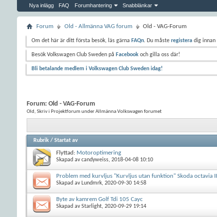
Nya inlägg
FAQ
Forumhantering
Snabblänkar
Forum
Old - Allmänna VAG forum
Old - VAG-Forum
Om det här är ditt första besök, läs gärna
FAQn
. Du måste
registera
dig innan 
Besök Volkswagen Club Sweden på
Facebook
och gilla oss där!
Bli betalande medlem i Volkswagen Club Sweden idag!
Forum:
Old - VAG-Forum
Old, Skriv i Projektforum under Allmänna Volkswagen forumet
Rubrik
/
Startat av
Flyttad:
Motoroptimering
Skapad av
candyweiss
, 2018-04-08 10:10
Problem med kurvljus "Kurvljus utan funktion" Skoda octavia I
Skapad av
Lundmrk
, 2020-09-30 14:58
Byte av kamrem Golf Tdi 105 Cayc
Skapad av
Starlight
, 2020-09-29 19:14