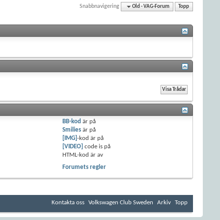
Snabbnavigering
Old - VAG-Forum
Topp
BB-kod
är
på
Smilies
är
på
[IMG]
-kod är
på
[VIDEO]
code is
på
HTML-kod är
av
Forumets regler
Kontakta oss
Volkswagen Club Sweden
Arkiv
Topp