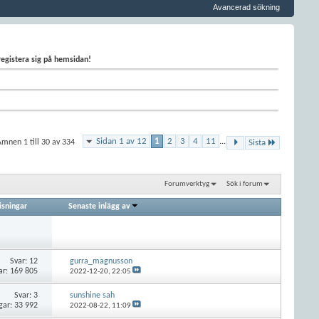
Avancerad sökning
 registera sig på hemsidan!
Sidan 1 av 12
1
2
3
4
11
...
mnen 1 till 30 av 334
Sista
Forumverktyg
Sök i forum
isningar
Senaste inlägg av
Svar:
12
gurra_magnusson
ar: 169 805
2022-12-20,
22:05
Svar:
3
sunshine sah
gar: 33 992
2022-08-22,
11:09