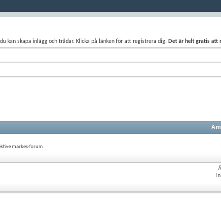
du kan skapa inlägg och trådar. Klicka på länken för att registrera dig.
Det är helt gratis att
Ämn
ektive märkes-forum
In