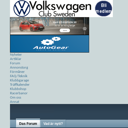
Nyheter
Artiklar
Forum
Annonstorg
Förmåner
FAQ/Teknik
Klubbgarage
Träffkalender
Klubbshop
Racerbanor
Om oss
Annat
Das Forum
Vad är nytt?