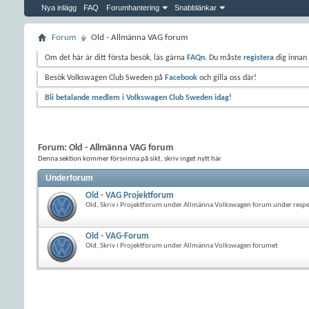
Nya inlägg
FAQ
Forumhantering
Snabblänkar
Forum
Old - Allmänna VAG forum
Om det här är ditt första besök, läs gärna
FAQn
. Du måste
registera
dig innan 
Besök Volkswagen Club Sweden på
Facebook
och gilla oss där!
Bli betalande medlem i Volkswagen Club Sweden idag!
Forum:
Old - Allmänna VAG forum
Denna sektion kommer försvinna på sikt, skriv inget nytt här
Underforum
Old - VAG Projektforum
Old, Skriv i Projektforum under Allmänna Volkswagen forum under resp
Old - VAG-Forum
Old, Skriv i Projektforum under Allmänna Volkswagen forumet