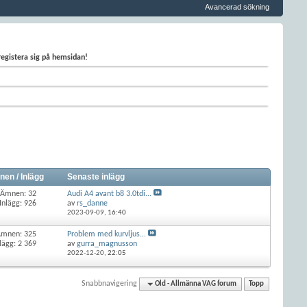
Avancerad sökning
 registera sig på hemsidan!
en / Inlägg
Senaste inlägg
Ämnen: 32
Audi A4 avant b8 3.0tdi...
Inlägg: 926
av
rs_danne
2023-09-09,
16:40
Ämnen: 325
Problem med kurvljus...
lägg: 2 369
av
gurra_magnusson
2022-12-20,
22:05
Snabbnavigering
Old - Allmänna VAG forum
Topp