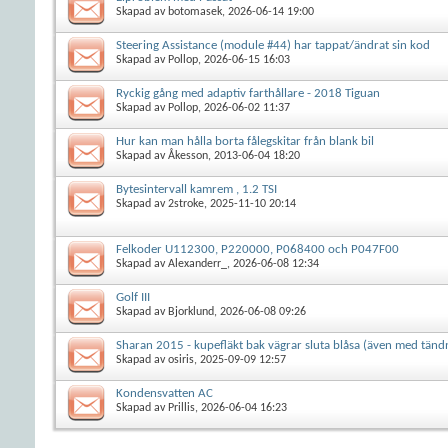
Skapad av
botomasek
, 2026-06-14 19:00
Steering Assistance (module #44) har tappat/ändrat sin kod
Skapad av
Pollop
, 2026-06-15 16:03
Ryckig gång med adaptiv farthållare - 2018 Tiguan
Skapad av
Pollop
, 2026-06-02 11:37
Hur kan man hålla borta fålegskitar från blank bil
Skapad av
Åkesson
, 2013-06-04 18:20
Bytesintervall kamrem , 1.2 TSI
Skapad av
2stroke
, 2025-11-10 20:14
Felkoder U112300, P220000, P068400 och P047F00
Skapad av
Alexanderr_
, 2026-06-08 12:34
Golf III
Skapad av
Bjorklund
, 2026-06-08 09:26
Sharan 2015 - kupefläkt bak vägrar sluta blåsa (även med tänd
Skapad av
osiris
, 2025-09-09 12:57
Kondensvatten AC
Skapad av
Prillis
, 2026-06-04 16:23