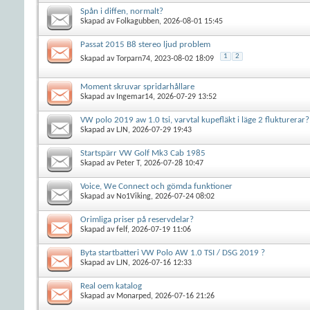
Spån i diffen, normalt?
Skapad av
Folkagubben
, 2026-08-01 15:45
Passat 2015 B8 stereo ljud problem
1
2
Skapad av
Torparn74
, 2023-08-02 18:09
Moment skruvar spridarhållare
Skapad av
Ingemar14
, 2026-07-29 13:52
VW polo 2019 aw 1.0 tsi, varvtal kupefläkt i läge 2 flukturerar?
Skapad av
LJN
, 2026-07-29 19:43
Startspärr VW Golf Mk3 Cab 1985
Skapad av
Peter T
, 2026-07-28 10:47
Voice, We Connect och gömda funktioner
Skapad av
No1Viking
, 2026-07-24 08:02
Orimliga priser på reservdelar?
Skapad av
felf
, 2026-07-19 11:06
Byta startbatteri VW Polo AW 1.0 TSI / DSG 2019 ?
Skapad av
LJN
, 2026-07-16 12:33
Real oem katalog
Skapad av
Monarped
, 2026-07-16 21:26