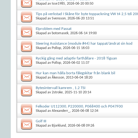
Skapad av
Isse1985
, 2026-06-20 00:50
Tips på verkstad I Skåne för byte toppackning VW t4 2,5 tdi 2
Skapad av
Svensson
, 2026-06-20 13:51
Elproblem med Passat
Skapad av
botomasek
, 2026-06-14 19:00
Steering Assistance (module #44) har tappat/ändrat sin kod
Skapad av
Pollop
, 2026-06-15 16:03
Ryckig gång med adaptiv farthållare - 2018 Tiguan
Skapad av
Pollop
, 2026-06-02 11:37
Hur kan man hålla borta fålegskitar från blank bil
Skapad av
Åkesson
, 2013-06-04 18:20
Bytesintervall kamrem , 1.2 TSI
Skapad av
2stroke
, 2025-11-10 20:14
Felkoder U112300, P220000, P068400 och P047F00
Skapad av
Alexanderr_
, 2026-06-08 12:34
Golf III
Skapad av
Bjorklund
, 2026-06-08 09:26