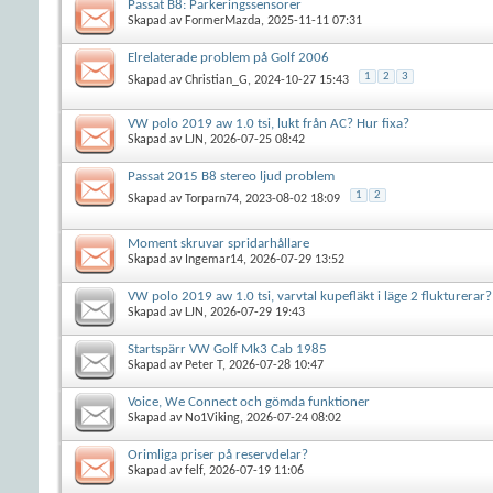
Passat B8: Parkeringssensorer
Skapad av
FormerMazda
, 2025-11-11 07:31
Elrelaterade problem på Golf 2006
1
2
3
Skapad av
Christian_G
, 2024-10-27 15:43
VW polo 2019 aw 1.0 tsi, lukt från AC? Hur fixa?
Skapad av
LJN
, 2026-07-25 08:42
Passat 2015 B8 stereo ljud problem
1
2
Skapad av
Torparn74
, 2023-08-02 18:09
Moment skruvar spridarhållare
Skapad av
Ingemar14
, 2026-07-29 13:52
VW polo 2019 aw 1.0 tsi, varvtal kupefläkt i läge 2 flukturerar?
Skapad av
LJN
, 2026-07-29 19:43
Startspärr VW Golf Mk3 Cab 1985
Skapad av
Peter T
, 2026-07-28 10:47
Voice, We Connect och gömda funktioner
Skapad av
No1Viking
, 2026-07-24 08:02
Orimliga priser på reservdelar?
Skapad av
felf
, 2026-07-19 11:06