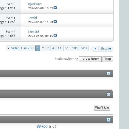
Svar:
3
Bjorklund
ngar: 1 911
2026-06-08,
10:39
Svar:
1
Jevahi
ngar: 1 268
2026-06-07,
11:23
Svar:
4
Mex165
ngar: 4 655
2026-06-05,
09:15
Sidan 1 av 733
1
2
3
4
11
51
101
501
...
Sista
Snabbnavigering
VW-forum
Topp
BB-kod
är
på