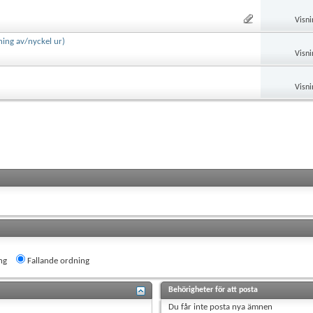
Visni
ning av/nyckel ur)
Visni
Visni
ng
Fallande ordning
Behörigheter för att posta
Du
får inte
posta nya ämnen