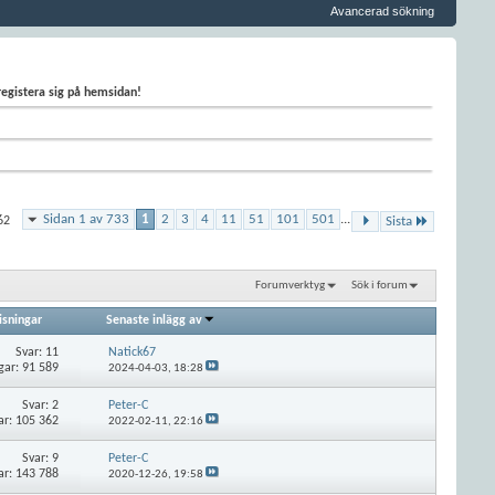
Avancerad sökning
 registera sig på hemsidan!
Sidan 1 av 733
1
2
3
4
11
51
101
501
...
62
Sista
Forumverktyg
Sök i forum
isningar
Senaste inlägg av
Svar:
11
Natick67
gar: 91 589
2024-04-03,
18:28
Svar:
2
Peter-C
ar: 105 362
2022-02-11,
22:16
Svar:
9
Peter-C
ar: 143 788
2020-12-26,
19:58