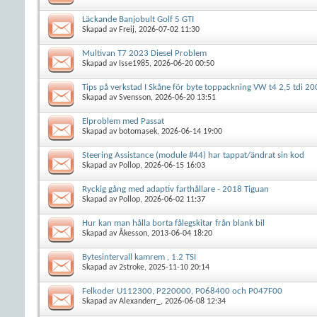
Läckande Banjobult Golf 5 GTI
Skapad av
Freij
, 2026-07-02 11:30
Multivan T7 2023 Diesel Problem
Skapad av
Isse1985
, 2026-06-20 00:50
Tips på verkstad I Skåne för byte toppackning VW t4 2,5 tdi 2
Skapad av
Svensson
, 2026-06-20 13:51
Elproblem med Passat
Skapad av
botomasek
, 2026-06-14 19:00
Steering Assistance (module #44) har tappat/ändrat sin kod
Skapad av
Pollop
, 2026-06-15 16:03
Ryckig gång med adaptiv farthållare - 2018 Tiguan
Skapad av
Pollop
, 2026-06-02 11:37
Hur kan man hålla borta fålegskitar från blank bil
Skapad av
Åkesson
, 2013-06-04 18:20
Bytesintervall kamrem , 1.2 TSI
Skapad av
2stroke
, 2025-11-10 20:14
Felkoder U112300, P220000, P068400 och P047F00
Skapad av
Alexanderr_
, 2026-06-08 12:34