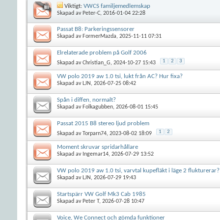
Viktigt:
VWCS familjemedlemskap
Skapad av
Peter-C
, 2016-01-04 22:28
Passat B8: Parkeringssensorer
Skapad av
FormerMazda
, 2025-11-11 07:31
Elrelaterade problem på Golf 2006
1
2
3
Skapad av
Christian_G
, 2024-10-27 15:43
VW polo 2019 aw 1.0 tsi, lukt från AC? Hur fixa?
Skapad av
LJN
, 2026-07-25 08:42
Spån i diffen, normalt?
Skapad av
Folkagubben
, 2026-08-01 15:45
Passat 2015 B8 stereo ljud problem
1
2
Skapad av
Torparn74
, 2023-08-02 18:09
Moment skruvar spridarhållare
Skapad av
Ingemar14
, 2026-07-29 13:52
VW polo 2019 aw 1.0 tsi, varvtal kupefläkt i läge 2 flukturerar?
Skapad av
LJN
, 2026-07-29 19:43
Startspärr VW Golf Mk3 Cab 1985
Skapad av
Peter T
, 2026-07-28 10:47
Voice, We Connect och gömda funktioner