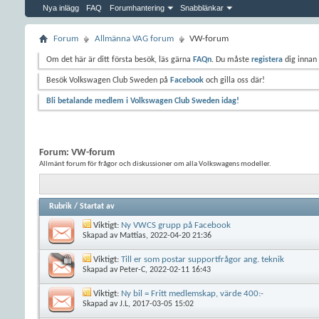
Nya inlägg
FAQ
Forumhantering
Snabblänkar
Forum
Allmänna VAG forum
VW-forum
Om det här är ditt första besök, läs gärna
FAQn
. Du måste
registera
dig innan 
Besök Volkswagen Club Sweden på
Facebook
och gilla oss där!
Bli betalande medlem i Volkswagen Club Sweden idag!
Forum:
VW-forum
Allmänt forum för frågor och diskussioner om alla Volkswagens modeller.
Rubrik
/
Startat av
Viktigt:
Ny VWCS grupp på Facebook
Skapad av
Mattias
, 2022-04-20 21:36
Viktigt:
Till er som postar supportfrågor ang. teknik
Skapad av
Peter-C
, 2022-02-11 16:43
Viktigt:
Ny bil = Fritt medlemskap, värde 400:-
Skapad av
J.L
, 2017-03-05 15:02