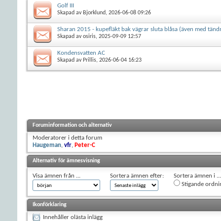
Golf III
Skapad av
Bjorklund
, 2026-06-08 09:26
Sharan 2015 - kupefläkt bak vägrar sluta blåsa (även med tänd
Skapad av
osiris
, 2025-09-09 12:57
Kondensvatten AC
Skapad av
Prillis
, 2026-06-04 16:23
Foruminformation och alternativ
Moderatorer i detta forum
Haugeman
,
vfr
,
Peter-C
Alternativ för ämnesvisning
Visa ämnen från ...
Sortera ämnen efter:
Sortera ämnen i ...
Stigande ordni
Ikonförklaring
Innehåller olästa inlägg