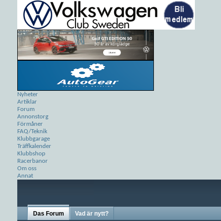
Nyheter
Artiklar
Forum
Annonstorg
Förmåner
FAQ/Teknik
Klubbgarage
Träffkalender
Klubbshop
Racerbanor
Om oss
Annat
Das Forum
Vad är nytt?