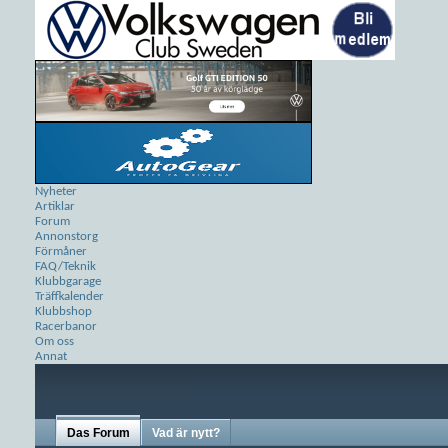
Nyheter
Artiklar
Forum
Annonstorg
Förmåner
FAQ/Teknik
Klubbgarage
Träffkalender
Klubbshop
Racerbanor
Om oss
Annat
Das Forum
Vad är nytt?