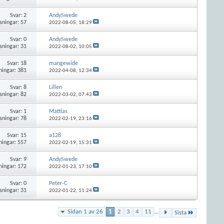
Svar:
2
AndySwede
sningar: 57
2022-08-05,
18:29
Svar:
0
AndySwede
sningar: 31
2022-08-02,
10:05
Svar:
18
mangewide
ningar: 381
2022-04-08,
12:34
Svar:
8
Lillen
sningar: 82
2022-03-02,
07:43
Svar:
1
Mattias
sningar: 78
2022-02-19,
23:16
Svar:
15
a128
ningar: 557
2022-02-19,
15:31
Svar:
9
AndySwede
ningar: 172
2022-01-23,
17:10
Svar:
0
Peter-C
sningar: 31
2022-01-22,
11:24
Sidan 1 av 26
1
2
3
4
11
...
Sista