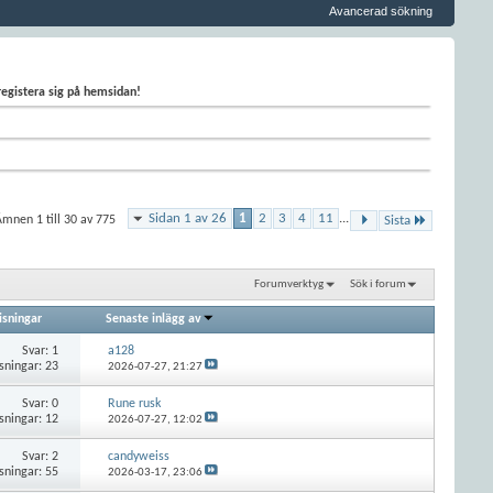
Avancerad sökning
 registera sig på hemsidan!
Sidan 1 av 26
1
2
3
4
11
...
mnen 1 till 30 av 775
Sista
Forumverktyg
Sök i forum
isningar
Senaste inlägg av
Svar:
1
a128
sningar: 23
2026-07-27,
21:27
Svar:
0
Rune rusk
sningar: 12
2026-07-27,
12:02
Svar:
2
candyweiss
sningar: 55
2026-03-17,
23:06