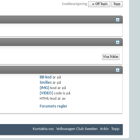
Snabbnavigering
Off Topic
Topp
BB-kod
är
på
Smilies
är
på
[IMG]
-kod är
på
[VIDEO]
code is
på
HTML-kod är
av
Forumets regler
Kontakta oss
Volkswagen Club Sweden
Arkiv
Topp