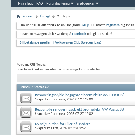
Nya inlägg
FAQ
Forumhantering
Snabblänkar
Forum
Övrigt
Off Topic
Om det här är ditt första besök, läs gärna
FAQn
. Du måste
registera
dig innan 
Besök Volkswagen Club Sweden på
Facebook
och gilla oss där!
Bli betalande medlem i Volkswagen Club Sweden idag!
Forum:
Off Topic
Diskutera sådant som inte hör hemma i övriga forumsdelar här.
Rubrik
/
Startat av
Renoveringsobjekt begagnade bromsdelar VW Passat B8
Skapad av
Rune rusk
, 2026-07-27 12:03
Begagnade renoveringsobjekt bromsdelar VW Passat B8
Skapad av
Rune rusk
, 2026-07-27 12:02
Ny säljfunktion för Bilar på Tradera
Skapad av
a128
, 2026-02-28 09:52