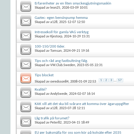
Erfarenheter av en liten smyckesgjutningsmaskin
Skapad av
leon25
, 2026-03-09 10:01
Gaztec: egen bensinpump hemma
Skapad av
a128
, 2025-12-07 12:50
Intressekoll för gamla VAG verktyg
Skapad av
Kjestorp
, 2024-10-29 15:31
100-150/200 tider.
Skapad av
Tomsan
, 2024-09-21 19:16
Tips och råd ang fastbultning fälg.
Skapad av
VW.Club.Sweden
, 2023-05-05 22:31
Tips blocket
1
2
3
...
57
Skapad av
ovredsson84
, 2008-01-09 22:53
Kvalité?
Skapad av
AndySwede
, 2024-02-07 16:14
KAK vill att det ska bli svårare att komma över ägaruppgifter
Skapad av
a128
, 2023-07-28 12:11
Låg trafik på forumet?
Skapad av
Peter82
, 2023-04-15 18:49
EU ger baksmälla för oss som kör på kolväte efter 2035