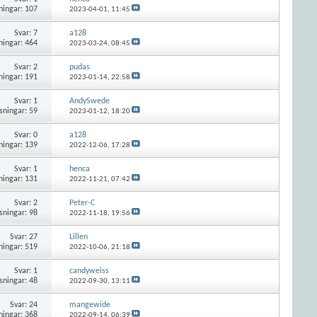
ningar: 107
2023-04-01,
11:45
Svar:
7
a128
ningar: 464
2023-03-24,
08:45
Svar:
2
pudas
ningar: 191
2023-01-14,
22:58
Svar:
1
AndySwede
sningar: 59
2023-01-12,
18:20
Svar:
0
a128
ningar: 139
2022-12-06,
17:28
Svar:
1
henca
ningar: 131
2022-11-21,
07:42
Svar:
2
Peter-C
sningar: 98
2022-11-18,
19:56
Svar:
27
Lillen
ningar: 519
2022-10-06,
21:18
Svar:
1
candyweiss
sningar: 48
2022-09-30,
13:11
Svar:
24
mangewide
ningar: 368
2022-09-14,
06:39