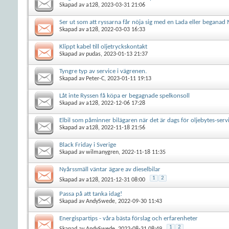
Skapad av
a128
, 2023-03-31 21:06
Ser ut som att ryssarna får nöja sig med en Lada eller beganad
Skapad av
a128
, 2022-03-03 16:33
Klippt kabel till oljetryckskontakt
Skapad av
pudas
, 2023-01-13 21:37
Tyngre typ av service i vägrenen.
Skapad av
Peter-C
, 2023-01-11 19:13
Låt inte Ryssen få köpa er begagnade spelkonsoll
Skapad av
a128
, 2022-12-06 17:28
Elbil som påminner bilägaren när det är dags för oljebytes-serv
Skapad av
a128
, 2022-11-18 21:56
Black Friday i Sverige
Skapad av
wilmanygren
, 2022-11-18 11:35
Nyårssmäll väntar ägare av dieselbilar
1
2
Skapad av
a128
, 2021-12-31 08:00
Passa på att tanka idag!
Skapad av
AndySwede
, 2022-09-30 11:43
Energispartips - våra bästa förslag och erfarenheter
1
2
Skapad av
AndySwede
, 2022-08-31 08:49