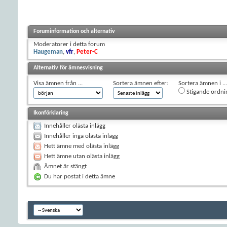
Foruminformation och alternativ
Moderatorer i detta forum
Haugeman
,
vfr
,
Peter-C
Alternativ för ämnesvisning
Visa ämnen från ...
Sortera ämnen efter:
Sortera ämnen i ...
Stigande ordni
Ikonförklaring
Innehåller olästa inlägg
Innehåller inga olästa inlägg
Hett ämne med olästa inlägg
Hett ämne utan olästa inlägg
Ämnet är stängt
Du har postat i detta ämne