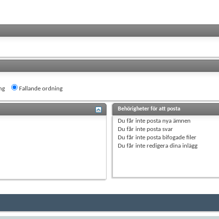
ng
Fallande ordning
Behörigheter för att posta
Du
får inte
posta nya ämnen
Du
får inte
posta svar
Du
får inte
posta bifogade filer
Du
får inte
redigera dina inlägg