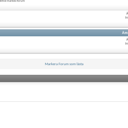
ektive märkes-forum
In
Ämn
In
Markera Forum som lästa