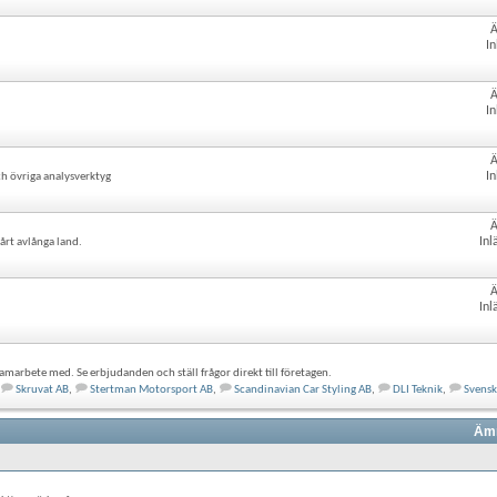
In
In
In
h övriga analysverktyg
Inl
årt avlånga land.
Inl
amarbete med. Se erbjudanden och ställ frågor direkt till företagen.
Skruvat AB
,
Stertman Motorsport AB
,
Scandinavian Car Styling AB
,
DLI Teknik
,
Svens
Ämn