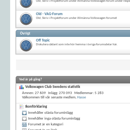
Old, Skriv i Projektforum under Allmänna Volkswagen forum under resp
Old - VAG-Forum
Old, Skriv i Projektforum under Allmänna Volkswagen forumet
Övrigt
Off Topic
Diskutera sådant som inte hör hemma i övriga forumsdelar här.
Vad är på gång?
Volkswagen Club Swedens statistik
Ämnen
27 609
Inlägg
270 093
Medlemmar
5 283
Välkommen till vår senaste medlem,
Hasse
Ikonförklaring
Innehåller olästa foruminlägg
Innehåller inga olästa foruminlägg
Forumet är en kategori