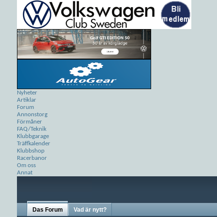
Nyheter
Artiklar
Forum
Annonstorg
Förmåner
FAQ/Teknik
Klubbgarage
Träffkalender
Klubbshop
Racerbanor
Om oss
Annat
Das Forum
Vad är nytt?