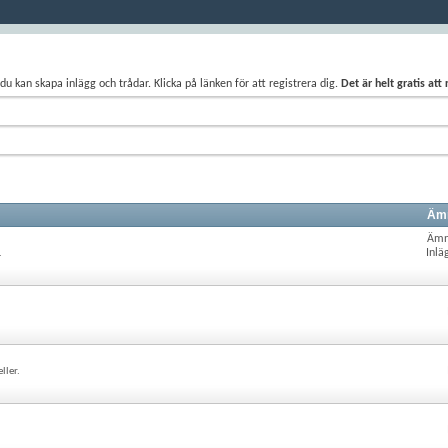
du kan skapa inlägg och trådar. Klicka på länken för att registrera dig.
Det är helt gratis att
Ämn
Ämn
Inlä
.
ller.