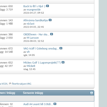
Ämnen: 650
Back to 80´s Hjul :)
lägg: 3 719
av
mangewide
2026-04-27,
09:52
Ämnen: 143
Allmänna banåkatips
lägg: 1 988
av
niclast
2022-04-05,
22:45
Ämnen: 366
OBDEleven - Hur ska...
lägg: 2 050
av
M Larsson
2026-08-03,
12:52
Ämnen: 672
VAG-träff i Göteborg onsdag...
ägg: 14 548
av
vfr
igår,
14:05
Ämnen: 652
Mickes Golf 1 Lagomprojekt(??)
ägg: 42 197
av
MickeR
idag,
12:45
ka VCDS
,
Återförsäljare VAG
en / Inlägg
Senaste inlägg
Ämnen: 32
Audi A4 avant b8 3.0tdi...