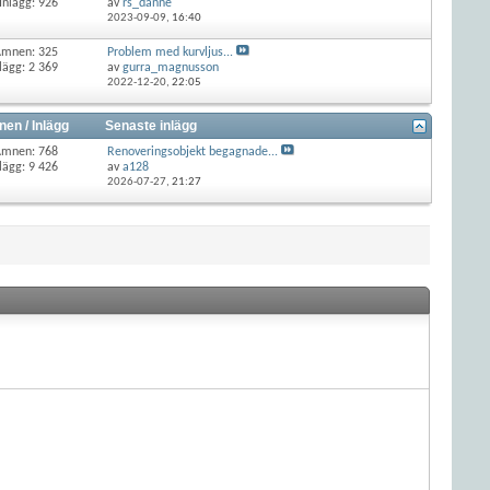
Inlägg: 926
av
rs_danne
2023-09-09,
16:40
Ämnen: 325
Problem med kurvljus...
lägg: 2 369
av
gurra_magnusson
2022-12-20,
22:05
en / Inlägg
Senaste inlägg
Ämnen: 768
Renoveringsobjekt begagnade...
lägg: 9 426
av
a128
2026-07-27,
21:27