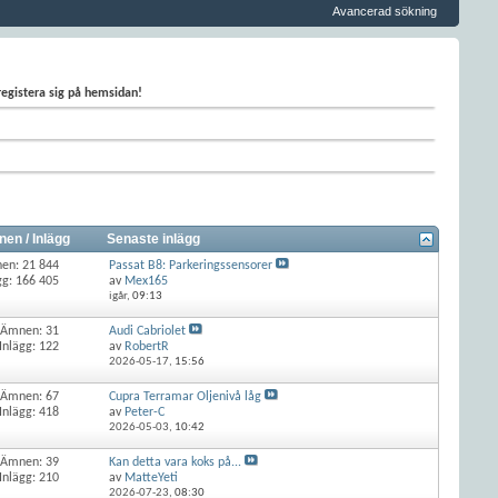
Avancerad sökning
 registera sig på hemsidan!
en / Inlägg
Senaste inlägg
en: 21 844
Passat B8: Parkeringssensorer
gg: 166 405
av
Mex165
igår,
09:13
Ämnen: 31
Audi Cabriolet
Inlägg: 122
av
RobertR
2026-05-17,
15:56
Ämnen: 67
Cupra Terramar Oljenivå låg
Inlägg: 418
av
Peter-C
2026-05-03,
10:42
Ämnen: 39
Kan detta vara koks på...
Inlägg: 210
av
MatteYeti
2026-07-23,
08:30