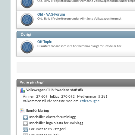
Old, Skriv i Projektforum under Allmänna Volkswagen forum under resp
Old - VAG-Forum
Old, Skriv i Projektforum under Allmänna Volkswagen forumet
Övrigt
Off Topic
Diskutera sådant som inte hör hemma i övriga forumsdelar här.
Vad är på gång?
Volkswagen Club Swedens statistik
Ämnen
27 609
Inlägg
270 092
Medlemmar
5 281
Välkommen till vår senaste medlem,
rtdcamughe
Ikonförklaring
Innehåller olästa foruminlägg
Innehåller inga olästa foruminlägg
Forumet är en kategori