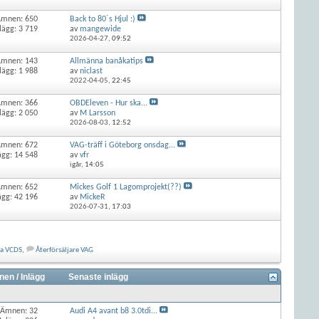
Ämnen: 650
Back to 80´s Hjul :)
lägg: 3 719
av
mangewide
2026-04-27,
09:52
Ämnen: 143
Allmänna banåkatips
lägg: 1 988
av
niclast
2022-04-05,
22:45
Ämnen: 366
OBDEleven - Hur ska...
lägg: 2 050
av
M Larsson
2026-08-03,
12:52
Ämnen: 672
VAG-träff i Göteborg onsdag...
ägg: 14 548
av
vfr
igår,
14:05
Ämnen: 652
Mickes Golf 1 Lagomprojekt(??)
ägg: 42 196
av
MickeR
2026-07-31,
17:03
ka VCDS
,
Återförsäljare VAG
en / Inlägg
Senaste inlägg
Ämnen: 32
Audi A4 avant b8 3.0tdi...