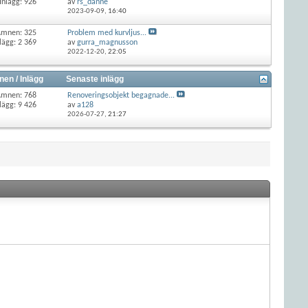
Inlägg: 926
av
rs_danne
2023-09-09,
16:40
Ämnen: 325
Problem med kurvljus...
lägg: 2 369
av
gurra_magnusson
2022-12-20,
22:05
en / Inlägg
Senaste inlägg
Ämnen: 768
Renoveringsobjekt begagnade...
lägg: 9 426
av
a128
2026-07-27,
21:27