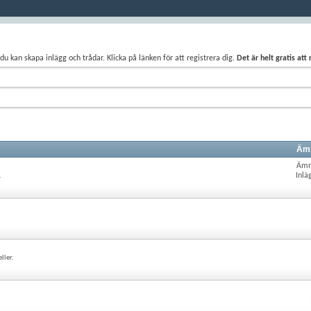
du kan skapa inlägg och trådar. Klicka på länken för att registrera dig.
Det är helt gratis att
Ämn
Ämn
Inlä
.
ller.