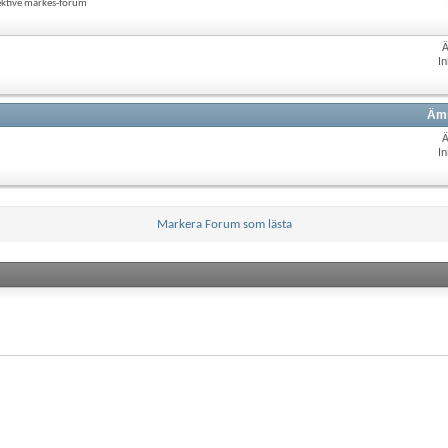
ektive märkes-forum
In
Ämn
In
Markera Forum som lästa