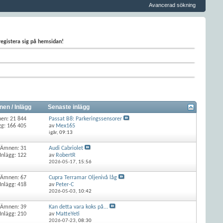
Avancerad sökning
 registera sig på hemsidan!
en / Inlägg
Senaste inlägg
en: 21 844
Passat B8: Parkeringssensorer
gg: 166 405
av
Mex165
igår,
09:13
Ämnen: 31
Audi Cabriolet
Inlägg: 122
av
RobertR
2026-05-17,
15:56
Ämnen: 67
Cupra Terramar Oljenivå låg
Inlägg: 418
av
Peter-C
2026-05-03,
10:42
Ämnen: 39
Kan detta vara koks på...
Inlägg: 210
av
MatteYeti
2026-07-23,
08:30