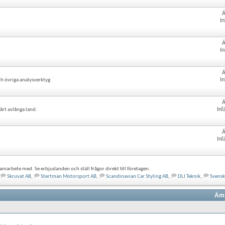
In
In
In
h övriga analysverktyg
Inl
årt avlånga land.
Inl
amarbete med. Se erbjudanden och ställ frågor direkt till företagen.
Skruvat AB
,
Stertman Motorsport AB
,
Scandinavian Car Styling AB
,
DLI Teknik
,
Svens
Ämn