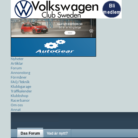
Nyheter
Artiklar
Forum
Annonstorg
Förmåner
FAQ/Teknik
Klubbgarage
Träffkalender
Klubbshop
Racerbanor
Om oss
Annat
Das Forum
Vad är nytt?