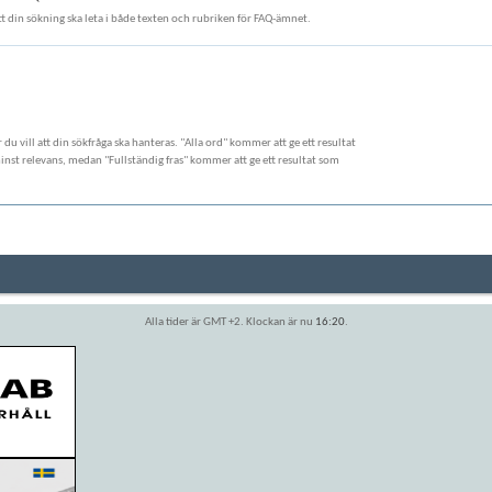
att din sökning ska leta i både texten och rubriken för FAQ-ämnet.
ur du vill att din sökfråga ska hanteras. "Alla ord" kommer att ge ett resultat
st relevans, medan "Fullständig fras" kommer att ge ett resultat som
Alla tider är GMT +2. Klockan är nu
16:20
.