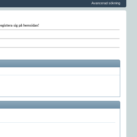
Avancerad sökning
 registera sig på hemsidan!