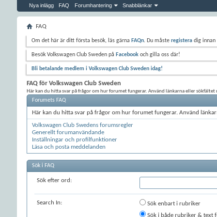
Nya inlägg
FAQ
Forumhantering
Snabblänkar
FAQ
Om det här är ditt första besök, läs gärna
FAQn
. Du måste
registera
dig innan 
Besök Volkswagen Club Sweden på
Facebook
och gilla oss där!
Bli betalande medlem i Volkswagen Club Sweden idag!
FAQ för Volkswagen Club Sweden
Här kan du hitta svar på frågor om hur forumet fungerar. Använd länkarna eller sökfältet n
Forumets FAQ
Här kan du hitta svar på frågor om hur forumet fungerar. Använd länkarn
Volkswagen Club Swedens forumsregler
Generellt forumanvändande
Inställningar och profilfunktioner
Läsa och posta meddelanden
Sök i FAQ
Sök efter ord:
Search In:
Sök enbart i rubriker
Sök i både rubriker & text