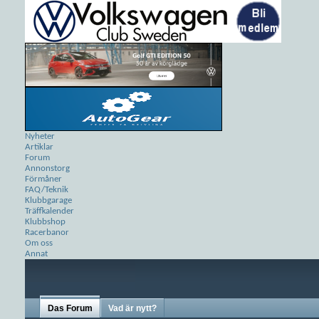
Nyheter
Artiklar
Forum
Annonstorg
Förmåner
FAQ/Teknik
Klubbgarage
Träffkalender
Klubbshop
Racerbanor
Om oss
Annat
Das Forum
Vad är nytt?