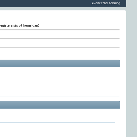
Avancerad sökning
 registera sig på hemsidan!