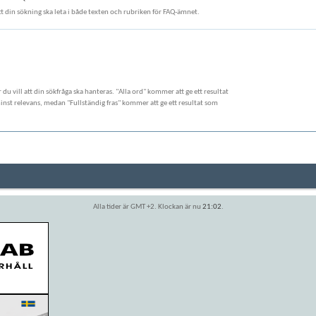
att din sökning ska leta i både texten och rubriken för FAQ-ämnet.
ur du vill att din sökfråga ska hanteras. "Alla ord" kommer att ge ett resultat
st relevans, medan "Fullständig fras" kommer att ge ett resultat som
Alla tider är GMT +2. Klockan är nu
21:02
.