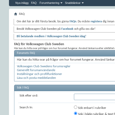
Nya inlägg
FAQ
Forumhantering
Snabblänkar
FAQ
Om det här är ditt första besök, läs gärna
FAQn
. Du måste
registera
dig innan 
Besök Volkswagen Club Sweden på
Facebook
och gilla oss där!
Bli betalande medlem i Volkswagen Club Sweden idag!
FAQ för Volkswagen Club Sweden
Här kan du hitta svar på frågor om hur forumet fungerar. Använd länkarna eller sökfältet n
Forumets FAQ
Här kan du hitta svar på frågor om hur forumet fungerar. Använd länkarn
Volkswagen Club Swedens forumsregler
Generellt forumanvändande
Inställningar och profilfunktioner
Läsa och posta meddelanden
Sök i FAQ
Sök efter ord:
Search In:
Sök enbart i rubriker
Sök i både rubriker & text