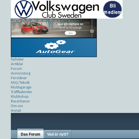
Nyheter
Artiklar
Forum
Annonstorg
Förmåner
FAQ/Teknik
Klubbgarage
Träffkalender
Klubbshop
Racerbanor
Om oss
Annat
Das Forum
Vad är nytt?