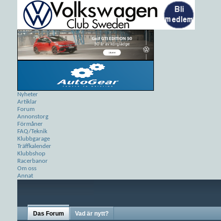
Nyheter
Artiklar
Forum
Annonstorg
Förmåner
FAQ/Teknik
Klubbgarage
Träffkalender
Klubbshop
Racerbanor
Om oss
Annat
Das Forum
Vad är nytt?