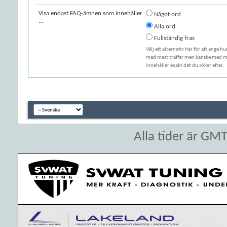
Visa endast FAQ-ämnen som innehåller
Något ord
...
Alla ord
Fullständig fras
Välj ett alternativ här för att ange h
med mest träffar men kanske med min
innehåller exakt det du söker efter.
Alla tider är GM