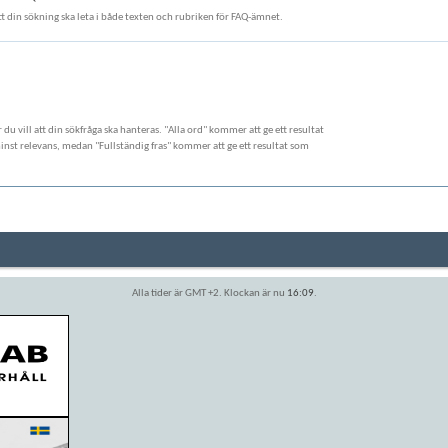
att din sökning ska leta i både texten och rubriken för FAQ-ämnet.
ur du vill att din sökfråga ska hanteras. "Alla ord" kommer att ge ett resultat
st relevans, medan "Fullständig fras" kommer att ge ett resultat som
Alla tider är GMT +2. Klockan är nu
16:09
.