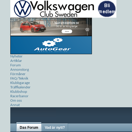
Nyheter
Artiklar
Forum
Annonstorg
Förmåner
FAQ/Teknik
Klubbgarage
Träffkalender
Klubbshop
Racerbanor
Om oss
Annat
Das Forum
Vad är nytt?