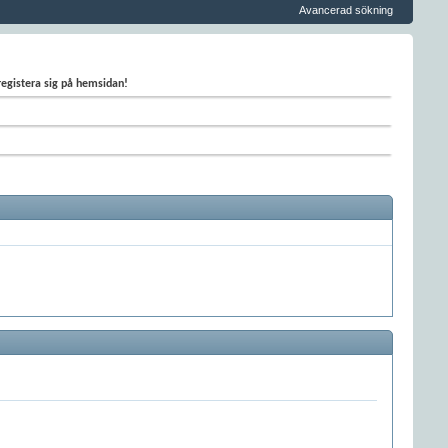
Avancerad sökning
 registera sig på hemsidan!