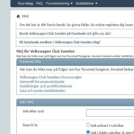
Nya inlägg
FAQ
Forumhantering
Snabblänkar
FAQ
Om det här är ditt första besök, läs gärna
FAQn
. Du måste
registera
dig innan 
Besök Volkswagen Club Sweden på
Facebook
och gilla oss där!
Bli betalande medlem i Volkswagen Club Sweden idag!
FAQ för Volkswagen Club Sweden
Här kan du hitta svar på frågor om hur forumet fungerar. Använd länkarna eller sökfältet n
Forumets FAQ
Här kan du hitta svar på frågor om hur forumet fungerar. Använd länkarn
Volkswagen Club Swedens forumsregler
Generellt forumanvändande
Inställningar och profilfunktioner
Läsa och posta meddelanden
Sök i FAQ
Sök efter ord:
Search In:
Sök enbart i rubriker
Sök i både rubriker & text