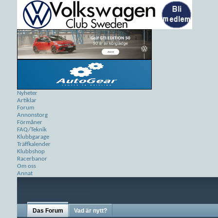
Nyheter
Artiklar
Forum
Annonstorg
Förmåner
FAQ/Teknik
Klubbgarage
Träffkalender
Klubbshop
Racerbanor
Om oss
Annat
Das Forum
Vad är nytt?