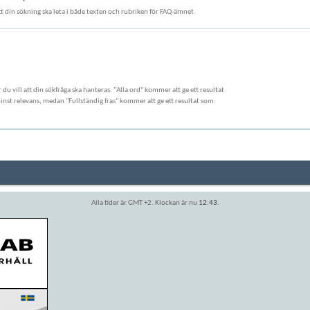
att din sökning ska leta i både texten och rubriken för FAQ-ämnet.
ur du vill att din sökfråga ska hanteras. "Alla ord" kommer att ge ett resultat
st relevans, medan "Fullständig fras" kommer att ge ett resultat som
Alla tider är GMT +2. Klockan är nu
12:43
.