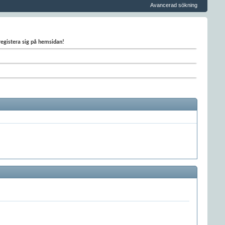
Avancerad sökning
 registera sig på hemsidan!