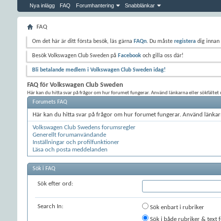
Nya inlägg
FAQ
Forumhantering
Snabblänkar
FAQ
Om det här är ditt första besök, läs gärna
FAQn
. Du måste
registera
dig innan 
Besök Volkswagen Club Sweden på
Facebook
och gilla oss där!
Bli betalande medlem i Volkswagen Club Sweden idag!
FAQ för Volkswagen Club Sweden
Här kan du hitta svar på frågor om hur forumet fungerar. Använd länkarna eller sökfältet n
Forumets FAQ
Här kan du hitta svar på frågor om hur forumet fungerar. Använd länkarn
Volkswagen Club Swedens forumsregler
Generellt forumanvändande
Inställningar och profilfunktioner
Läsa och posta meddelanden
Sök i FAQ
Sök efter ord:
Search In:
Sök enbart i rubriker
Sök i både rubriker & text