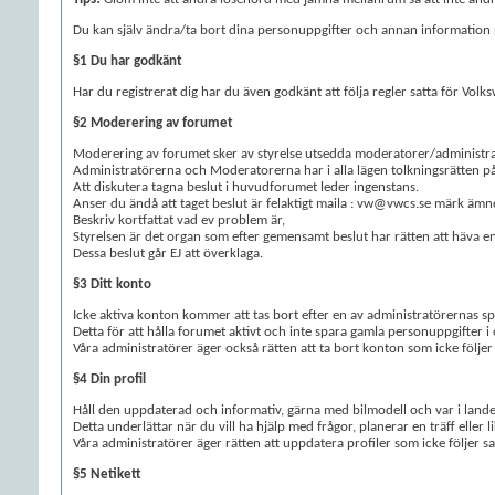
Du kan själv ändra/ta bort dina personuppgifter och annan information på
§1 Du har godkänt
Har du registrerat dig har du även godkänt att följa regler satta för Vo
§2 Moderering av forumet
Moderering av forumet sker av styrelse utsedda moderatorer/administra
Administratörerna och Moderatorerna har i alla lägen tolkningsrätten på 
Att diskutera tagna beslut i huvudforumet leder ingenstans.
Anser du ändå att taget beslut är felaktigt maila : vw@vwcs.se märk äm
Beskriv kortfattat vad ev problem är,
Styrelsen är det organ som efter gemensamt beslut har rätten att häva 
Dessa beslut går EJ att överklaga.
§3 Ditt konto
Icke aktiva konton kommer att tas bort efter en av administratörernas spe
Detta för att hålla forumet aktivt och inte spara gamla personuppgifter 
Våra administratörer äger också rätten att ta bort konton som icke följer
§4 Din profil
Håll den uppdaterad och informativ, gärna med bilmodell och var i lande
Detta underlättar när du vill ha hjälp med frågor, planerar en träff eller 
Våra administratörer äger rätten att uppdatera profiler som icke följer sa
§5 Netikett