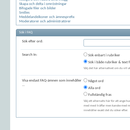
Skapa och delta i omröstningar
Bifogade filer och bilder
Smilies
Meddelandeikoner och ämnesprefix
Moderatorer och administratörer
Sök i FAQ
Sök efter ord:
Search In:
Sök enbart i rubriker
Sök i både rubriker & text
Välj det här alternativet om du vill 
Visa endast FAQ-ämnen som innehåller
Något ord
...
Alla ord
Fullständig fras
Välj ett alternativ här för att ange h
med mest träffar men kanske med min
innehåller exakt det du söker efter.