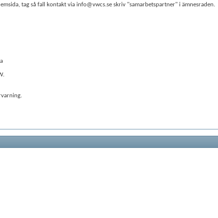
sida, tag så fall kontakt via info@vwcs.se skriv "samarbetspartner" i ämnesraden.
da
W.
rvarning.