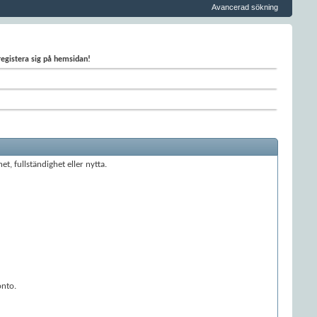
Avancerad sökning
 registera sig på hemsidan!
t, fullständighet eller nytta.
onto.