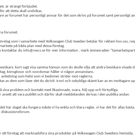
etc är strängt förbjudet.
för att detta skall undvikas.
are av forumet har personligt ansvar för det som skrivs på forumet samt personligt ans
pna forumet.
s företag som i samarbete med Volkswagen Club Sweden betalar för reklam hos oss, res
amarbete på båda plan med dessa företag.
en kontaktar du info@vwcs.se för mer information , märk ämnesraden "Samarbetspart
besökare, kort sagt visa samma hänsyn som du skulle vilja att andra besökare visade d
retag, könsglosor och svordomar håller vi någon annanstans.
en anledning som helst som vi bedömer strider mot reglerna.
tas av dem som läser det du skrivit. Ironi och oskyldiga skämt kan av en mottagare upp
r på sina problem och kontakt med likasinnade, svara, följ upp och förtydliga.
r avsett att vara publikt och därför skall meddelanden skrivas i den publika andan.
det här slaget ska fungera måste vi ha enkla och klara regler, vi har det för allas bästa.
kt diskussionsforum.
 för ett företag att marknadsföra sina produkter på Volkswagen Club Swedens hemsida.