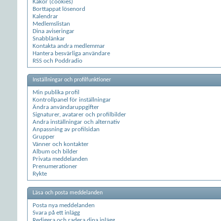
Kakor (cookies)
Borttappat lösenord
Kalendrar
Medlemslistan
Dina aviseringar
Snabblänkar
Kontakta andra medlemmar
Hantera besvärliga användare
RSS och Poddradio
Inställningar och profilfunktioner
Min publika profil
Kontrollpanel för inställningar
Ändra användaruppgifter
Signaturer, avatarer och profilbilder
Andra inställningar och alternativ
Anpassning av profilsidan
Grupper
Vänner och kontakter
Album och bilder
Privata meddelanden
Prenumerationer
Rykte
Läsa och posta meddelanden
Posta nya meddelanden
Svara på ett inlägg
Redigera och radera dina inlägg