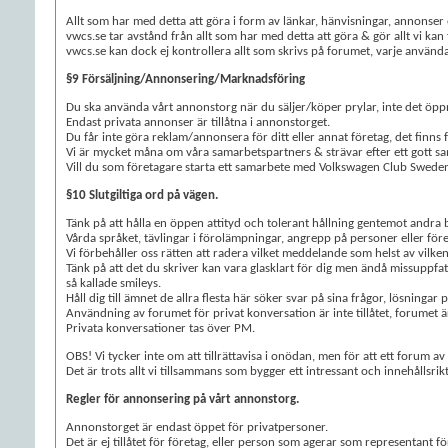
Allt som har med detta att göra i form av länkar, hänvisningar, annonser 
vwcs.se tar avstånd från allt som har med detta att göra & gör allt vi kan 
vwcs.se kan dock ej kontrollera allt som skrivs på forumet, varje använd
§9 Försäljning/Annonsering/Marknadsföring
Du ska använda vårt annonstorg när du säljer/köper prylar, inte det öp
Endast privata annonser är tillåtna i annonstorget.
Du får inte göra reklam/annonsera för ditt eller annat företag, det finn
Vi är mycket måna om våra samarbetspartners & strävar efter ett gott s
Vill du som företagare starta ett samarbete med Volkswagen Club Swed
§10 Slutgiltiga ord på vägen.
Tänk på att hålla en öppen attityd och tolerant hållning gentemot andra 
Vårda språket, tävlingar i förolämpningar, angrepp på personer eller fö
Vi förbehåller oss rätten att radera vilket meddelande som helst av vilk
Tänk på att det du skriver kan vara glasklart för dig men ändå missuppfat
så kallade smileys.
Håll dig till ämnet de allra flesta här söker svar på sina frågor, lösninga
Användning av forumet för privat konversation är inte tillåtet, forumet ä
Privata konversationer tas över PM.
OBS! Vi tycker inte om att tillrättavisa i onödan, men för att ett forum av 
Det är trots allt vi tillsammans som bygger ett intressant och innehållsri
Regler för annonsering på vårt annonstorg.
Annonstorget är endast öppet för privatpersoner.
Det är ej tillåtet för företag, eller person som agerar som representant