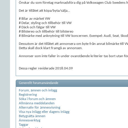
Önskar du som företag marknadsföra dig på Volkswagen Club Swedens hem
Det är tillåtet att köpa/byta/sälja...
# Bilar av märket VW
# Delar, styling och tillbehör till VW
# Däck och fälgar till VW
# Bilstereo och tillbehör till bilstereo
# Bilmärke med anknytning till VW koncernen. Exempel: Audi, Seat, Sko
Dessutom är det tillåtet att annonsera om byte från annat bilmärke till V
Detta skall dock klart framgå av annonsen.
Annonser som inte faller in under ovanstående kriterier tas bort utan fö
Dessa regler reviderade 2018.04.09
Generellt forumanvändande
Forum, ämnen och inlägg
Registrering
Söka i forum och ämnen
Allmänna meddelanden
Alternativ för ämnesvisning
Visa nya inlägg eller dagens inlägg
Betygsätta ämnen
Ämnesverktyg
Taggar