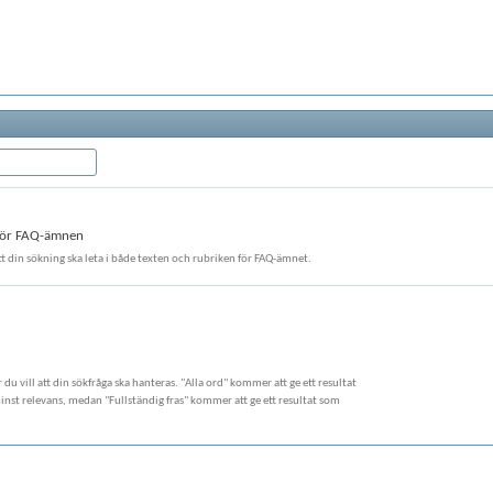
 för FAQ-ämnen
att din sökning ska leta i både texten och rubriken för FAQ-ämnet.
ur du vill att din sökfråga ska hanteras. "Alla ord" kommer att ge ett resultat
st relevans, medan "Fullständig fras" kommer att ge ett resultat som