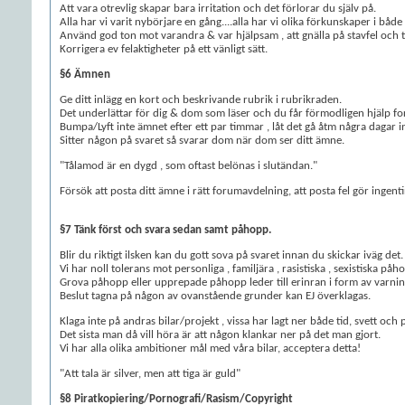
Att vara otrevlig skapar bara irritation och det förlorar du själv på.
Alla har vi varit nybörjare en gång....alla har vi olika förkunskaper i bå
Använd god ton mot varandra & var hjälpsam , att gnälla på stavfel och 
Korrigera ev felaktigheter på ett vänligt sätt.
§6 Ämnen
Ge ditt inlägg en kort och beskrivande rubrik i rubrikraden.
Det underlättar för dig & dom som läser och du får förmodligen hjälp fo
Bumpa/Lyft inte ämnet efter ett par timmar , låt det gå åtm några dagar in
Sitter någon på svaret så svarar dom när dom ser ditt ämne.
"Tålamod är en dygd , som oftast belönas i slutändan."
Försök att posta ditt ämne i rätt forumavdelning, att posta fel gör ingen
§7 Tänk först och svara sedan samt påhopp.
Blir du riktigt ilsken kan du gott sova på svaret innan du skickar iväg det.
Vi har noll tolerans mot personliga , familjära , rasistiska , sexistiska 
Grova påhopp eller upprepade påhopp leder till erinran i form av varning 
Beslut tagna på någon av ovanstående grunder kan EJ överklagas.
Klaga inte på andras bilar/projekt , vissa har lagt ner både tid, svett och p
Det sista man då vill höra är att någon klankar ner på det man gjort.
Vi har alla olika ambitioner mål med våra bilar, acceptera detta!
"Att tala är silver, men att tiga är guld"
§8 Piratkopiering/Pornografi/Rasism/Copyright