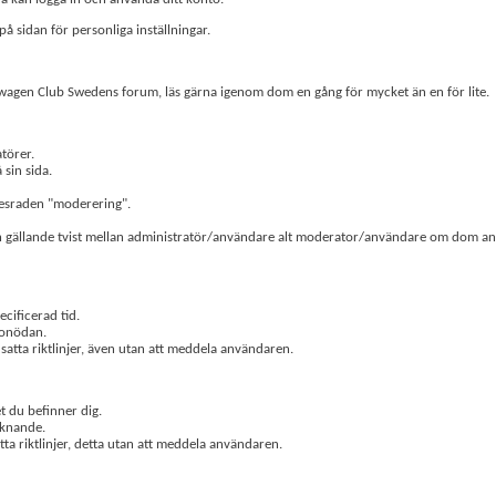
 sidan för personliga inställningar.
lkswagen Club Swedens forum, läs gärna igenom dom en gång för mycket än en för lite.
törer.
sin sida.
nesraden "moderering".
en gällande tvist mellan administratör/användare alt moderator/användare om dom anse
cificerad tid.
i onödan.
 satta riktlinjer, även utan att meddela användaren.
t du befinner dig.
liknande.
tta riktlinjer, detta utan att meddela användaren.