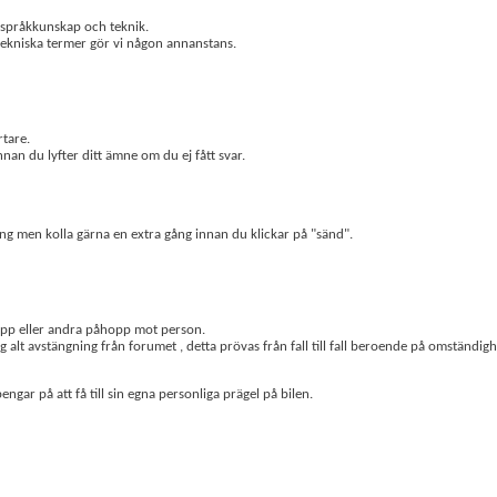
de språkkunskap och teknik.
tekniska termer gör vi någon annanstans.
rtare.
nan du lyfter ditt ämne om du ej fått svar.
ting men kolla gärna en extra gång innan du klickar på "sänd".
påhopp eller andra påhopp mot person.
alt avstängning från forumet , detta prövas från fall till fall beroende på omständigh
engar på att få till sin egna personliga prägel på bilen.