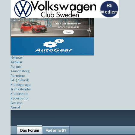
Nyheter
Artiklar
Forum
Annonstorg
Förmåner
FAQ/Teknik
Klubbgarage
Träffkalender
Klubbshop
Racerbanor
Om oss
Annat
Das Forum
Vad är nytt?