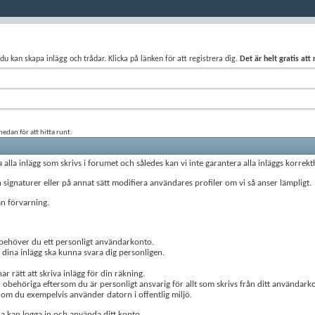
du kan skapa inlägg och trådar. Klicka på länken för att registrera dig.
Det är helt gratis att
edan för att hitta runt.
lla inlägg som skrivs i forumet och således kan vi inte garantera alla inläggs korrekthe
h signaturer eller på annat sätt modifiera användares profiler om vi så anser lämpligt.
an förvarning.
e behöver du ett personligt användarkonto.
 dina inlägg ska kunna svara dig personligen.
 rätt att skriva inlägg för din räkning.
ör obehöriga eftersom du är personligt ansvarig för allt som skrivs från ditt användark
 om du exempelvis använder datorn i offentlig miljö.
a kan logga in och använda ditt konto.