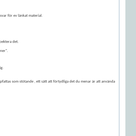
var för ev länkat material.
pektera det.
ner".
ig.
fattas som stötande , ett sätt att förtydliga det du menar är att använda