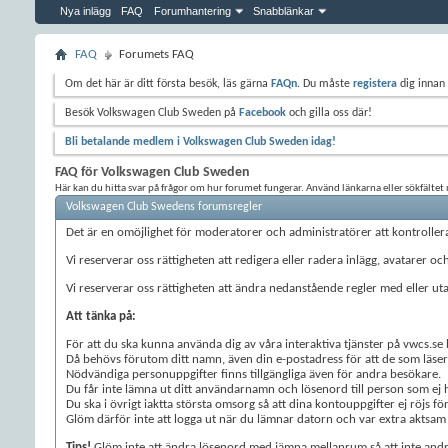
Nya inlägg
FAQ
Forumhantering
Snabblänkar
FAQ
Forumets FAQ
Om det här är ditt första besök, läs gärna
FAQn
. Du måste
registera
dig innan 
Besök Volkswagen Club Sweden på
Facebook
och gilla oss där!
Bli betalande medlem i Volkswagen Club Sweden idag!
FAQ för Volkswagen Club Sweden
Här kan du hitta svar på frågor om hur forumet fungerar. Använd länkarna eller sökfältet n
Volkswagen Club Swedens forumsregler
Det är en omöjlighet för moderatorer och administratörer att kontrollera a
Vi reserverar oss rättigheten att redigera eller radera inlägg, avatarer oc
Vi reserverar oss rättigheten att ändra nedanstående regler med eller ut
Att tänka på:
För att du ska kunna använda dig av våra interaktiva tjänster på vwcs.s
Då behövs förutom ditt namn, även din e-postadress för att de som läser
Nödvändiga personuppgifter finns tillgängliga även för andra besökare.
Du får inte lämna ut ditt användarnamn och lösenord till person som ej har
Du ska i övrigt iaktta största omsorg så att dina kontouppgifter ej röjs f
Glöm därför inte att logga ut när du lämnar datorn och var extra aktsam
Tips!
Glöm inte att ändra lösenord med jämna mellanrum så att inte andr