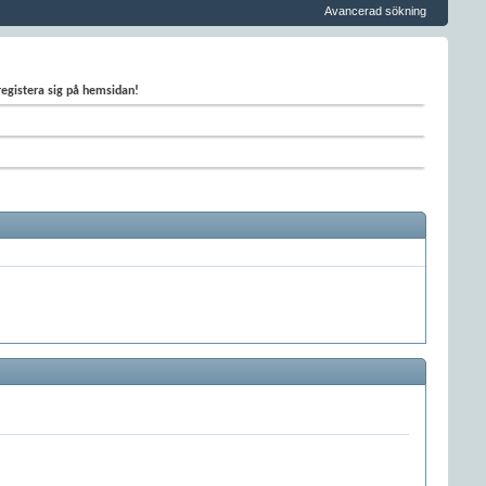
Avancerad sökning
 registera sig på hemsidan!