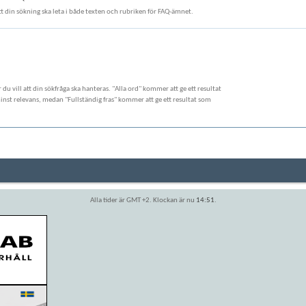
att din sökning ska leta i både texten och rubriken för FAQ-ämnet.
ur du vill att din sökfråga ska hanteras. "Alla ord" kommer att ge ett resultat
st relevans, medan "Fullständig fras" kommer att ge ett resultat som
Alla tider är GMT +2. Klockan är nu
14:51
.