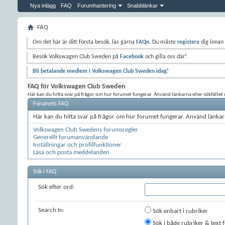
Nya inlägg
FAQ
Forumhantering
Snabblänkar
FAQ
Om det här är ditt första besök, läs gärna
FAQn
. Du måste
registera
dig innan 
Besök Volkswagen Club Sweden på
Facebook
och gilla oss där!
Bli betalande medlem i Volkswagen Club Sweden idag!
FAQ för Volkswagen Club Sweden
Här kan du hitta svar på frågor om hur forumet fungerar. Använd länkarna eller sökfältet n
Forumets FAQ
Här kan du hitta svar på frågor om hur forumet fungerar. Använd länkarn
Volkswagen Club Swedens forumsregler
Generellt forumanvändande
Inställningar och profilfunktioner
Läsa och posta meddelanden
Sök i FAQ
Sök efter ord:
Search In:
Sök enbart i rubriker
Sök i både rubriker & text