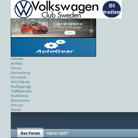
Nyheter
Artiklar
Forum
Annonstorg
Förmåner
FAQ/Teknik
Klubbgarage
Träffkalender
Klubbshop
Racerbanor
Om oss
Annat
Das Forum
Vad är nytt?