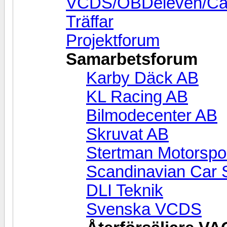
VCDS/OBDeleven/Cari
Träffar
Projektforum
Samarbetsforum
Karby Däck AB
KL Racing AB
Bilmodecenter AB
Skruvat AB
Stertman Motorspo
Scandinavian Car S
DLI Teknik
Svenska VCDS