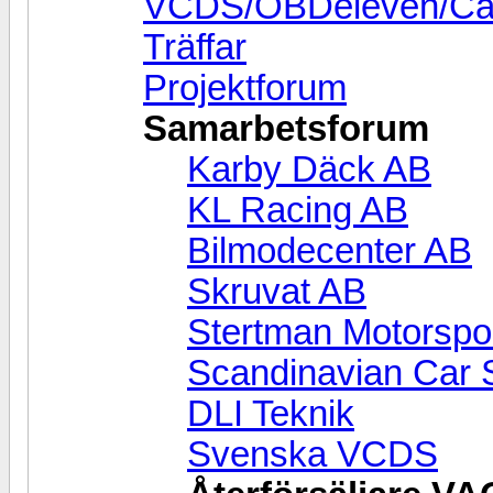
VCDS/OBDeleven/Cari
Träffar
Projektforum
Samarbetsforum
Karby Däck AB
KL Racing AB
Bilmodecenter AB
Skruvat AB
Stertman Motorspo
Scandinavian Car S
DLI Teknik
Svenska VCDS