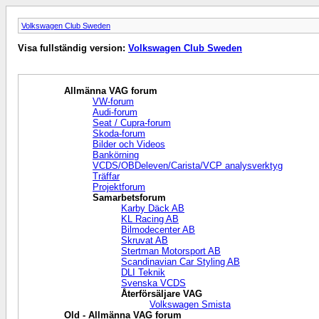
Volkswagen Club Sweden
Visa fullständig version:
Volkswagen Club Sweden
Allmänna VAG forum
VW-forum
Audi-forum
Seat / Cupra-forum
Skoda-forum
Bilder och Videos
Bankörning
VCDS/OBDeleven/Carista/VCP analysverktyg
Träffar
Projektforum
Samarbetsforum
Karby Däck AB
KL Racing AB
Bilmodecenter AB
Skruvat AB
Stertman Motorsport AB
Scandinavian Car Styling AB
DLI Teknik
Svenska VCDS
Återförsäljare VAG
Volkswagen Smista
Old - Allmänna VAG forum