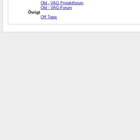
Old - VAG Projektforum
Old - VAG-Forum
Övrigt
Off Topic