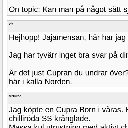
On topic: Kan man på något sätt s
vfr
Hejhopp! Jajamensan, här har jag
Jag har tyvärr inget bra svar på din
Är det just Cupran du undrar över?
här i kalla Norden.
MrTurbo
Jag köpte en Cupra Born i våras. K
chilliröda SS krånglade.
Massa kul utrustning med aktivt c