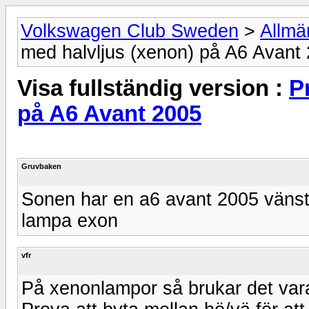
Volkswagen Club Sweden
>
Allmä
med halvljus (xenon) på A6 Avant
Visa fullständig version :
P
på A6 Avant 2005
Gruvbaken
Sonen har en a6 avant 2005 vänster
lampa exon
vfr
På xenonlampor så brukar det vara 