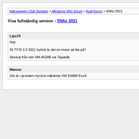
Volkswagen Club Sweden
>
Allmänna VAG forum
>
Audi-forum
> 55tfsi 2021
Visa fullständig version :
55tfsi 2021
Lips74
Hej!
55 TFSI 2.0 2021 hybrid är det en motor att lita på?
Skickat från min SM-A528B via Tapatalk
Marcus
Det är i grunden mycket välkända VW EA888 Evo4.