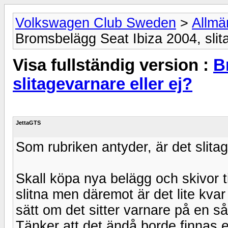
Volkswagen Club Sweden
>
Allmä
Bromsbelägg Seat Ibiza 2004, slita
Visa fullständig version :
B
slitagevarnare eller ej?
JettaGTS
Som rubriken antyder, är det slitag
Skall köpa nya belägg och skivor til
slitna men däremot är det lite kva
sätt om det sitter varnare på en så
Tänker att det ändå borde finnas e