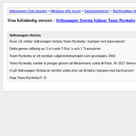
Volkswagen Club Sweden
>
Allmänna VAG forum
>
Samarbetsforum
>
Återförsäljare 
Visa fullständig version :
Volkswagen Smista hjälper Team Rynkeby
Volkswagen-Smista
Även i år stöttar Volkswagen Smista Team Rynkeby i kampen mot barncancer!
Detta genom utlåning av 3 st coola T-Roc´s och 1 Transporter.
Team Rynkeby är ett nordiskt välgörenhetsprojekt som grundades 2002.
Team Rynkeby samlar in pengar genom att tillsammans cykla till Paris. År 2017 doner
Vi på Volkswagen Smista är oerhört stolta över att få bidra i kampen mot barncancer!
Heja Team Rynkeby!!! :D