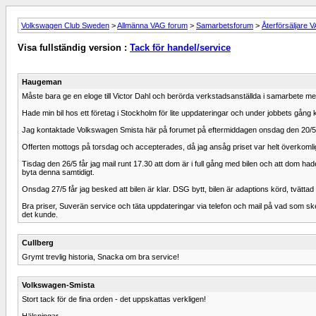
Volkswagen Club Sweden
>
Allmänna VAG forum
>
Samarbetsforum
>
Återförsäljare 
Visa fullständig version :
Tack för handel/service
Haugeman
Måste bara ge en eloge till Victor Dahl och berörda verkstadsanställda i samarbete m
Hade min bil hos ett företag i Stockholm för lite uppdateringar och under jobbets gång 
Jag kontaktade Volkswagen Smista här på forumet på eftermiddagen onsdag den 20/5. R
Offerten mottogs på torsdag och accepterades, då jag ansåg priset var helt överkomligt
Tisdag den 26/5 får jag mail runt 17.30 att dom är i full gång med bilen och att dom had
byta denna samtidigt.
Onsdag 27/5 får jag besked att bilen är klar. DSG bytt, bilen är adaptions körd, tvättad 
Bra priser, Suverän service och täta uppdateringar via telefon och mail på vad som ske
det kunde.
Cullberg
Grymt trevlig historia, Snacka om bra service!
Volkswagen-Smista
Stort tack för de fina orden - det uppskattas verkligen!
Hälsningar