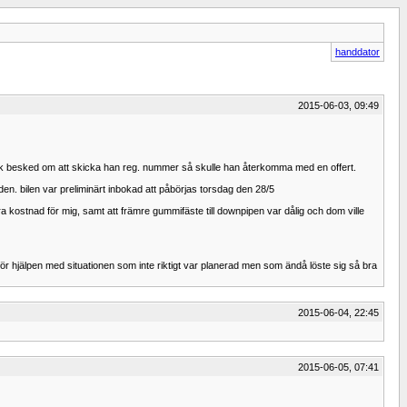
handdator
2015-06-03, 09:49
ick besked om att skicka han reg. nummer så skulle han återkomma med en offert.
en. bilen var preliminärt inbokad att påbörjas torsdag den 28/5
ra kostnad för mig, samt att främre gummifäste till downpipen var dålig och dom ville
för hjälpen med situationen som inte riktigt var planerad men som ändå löste sig så bra
2015-06-04, 22:45
2015-06-05, 07:41