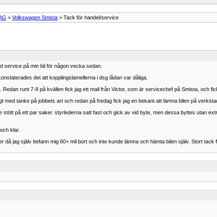
VAG
>
Volkswagen Smista
> Tack för handel/service
ed service på min bil för någon vecka sedan.
konstaterades det att kopplingslamellerna i dsg lådan var dåliga.
edan runt 7-8 på kvällen fick jag ett mail från Victor, som är servicechef på Smista, och f
 med tanke på jobbets art och redan på fredag fick jag en bekant att lämna bilen på verkstad
e stött på ett par saker. styrlederna satt fast och gick av vid byte, men dessa byttes utan ext
och klar.
r då jag själv befann mig 60+ mil bort och inte kunde lämna och hämta bilen själv. Stort tack 