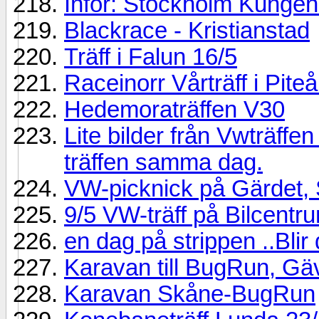
Inför: Stockholm Kungen
Blackrace - Kristianstad
Träff i Falun 16/5
Raceinorr Vårträff i Pite
Hedemoraträffen V30
Lite bilder från Vwträff
träffen samma dag.
VW-picknick på Gärdet, 
9/5 VW-träff på Bilcentr
en dag på strippen ..Blir
Karavan till BugRun, Gä
Karavan Skåne-BugRun