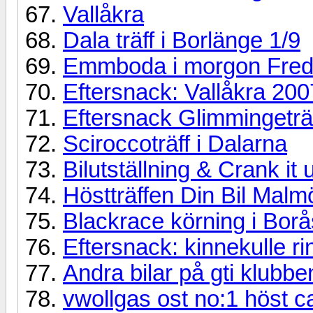
Vallåkra
Dala träff i Borlänge 1/9
Emmboda i morgon Fred
Eftersnack: Vallåkra 200
Eftersnack Glimmingeträ
Sciroccoträff i Dalarna
Bilutställning & Crank it 
Höstträffen Din Bil Malm
Blackrace körning i Bor
Eftersnack: kinnekulle ri
Andra bilar på gti klubbe
vwollgas ost no:1 höst 