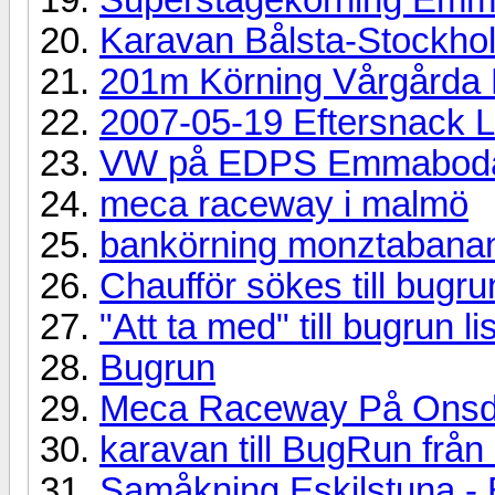
Karavan Bålsta-Stockho
201m Körning Vårgårda F
2007-05-19 Eftersnack 
VW på EDPS Emmaboda
meca raceway i malmö
bankörning monztabanan
Chaufför sökes till bugru
"Att ta med" till bugrun li
Bugrun
Meca Raceway På Onsd
karavan till BugRun från 
Samåkning Eskilstuna -