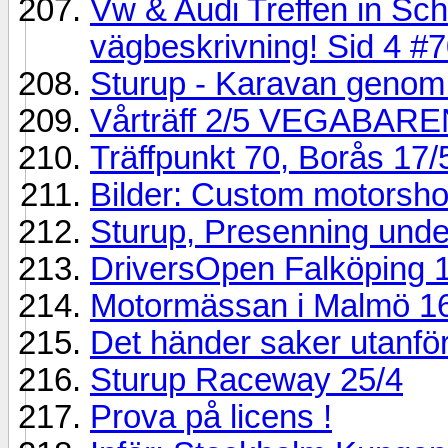
Vw & Audi Treffen in Sch
vägbeskrivning! Sid 4 #
Sturup - Karavan genom
Vårträff 2/5 VEGABAR
Träffpunkt 70, Borås 17/
Bilder: Custom motorsho
Sturup, Presenning unde
DriversOpen Falköping 
Motormässan i Malmö 16
Det händer saker utanför
Sturup Raceway 25/4
Prova på licens !