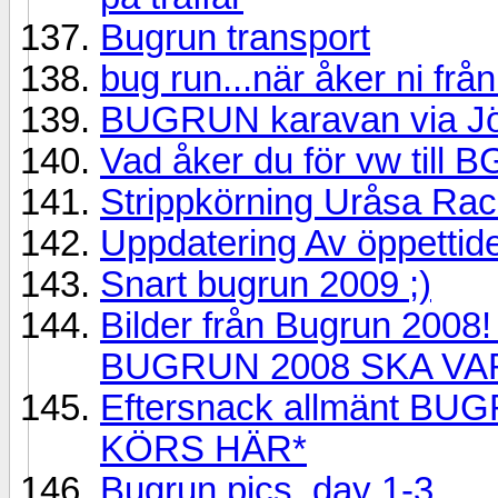
Bugrun transport
bug run...när åker ni frå
BUGRUN karavan via J
Vad åker du för vw till B
Strippkörning Uråsa Rac
Uppdatering Av öppettid
Snart bugrun 2009 ;)
Bilder från Bugrun 20
BUGRUN 2008 SKA VA
Eftersnack allmänt B
KÖRS HÄR*
Bugrun pics, day 1-3