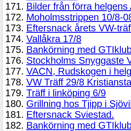
Bilder från förra helgens
Moholmsstrippen 10/8-0
Eftersnack årets VW-träf
Vallåkra 17/8
Bankörning med GTIklub
Stockholms Snyggaste 
VACN, Rudskogen i hel
VW Träff 29/8 Kristianst
Träff i linköping 6/9
Grillning hos Tjipp i Sjöv
Eftersnack Sviestad.
Bankörning med GTIklub