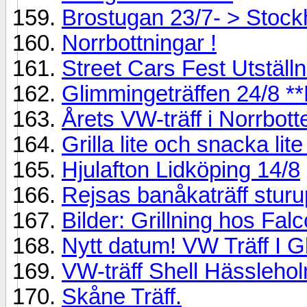
Brostugan 23/7- > Stock
Norrbottningar !
Street Cars Fest Utställn
Glimmingeträffen 24/8 **
Årets VW-träff i Norrbot
Grilla lite och snacka lite
Hjulafton Lidköping 14/8
Rejsas banåkaträff sturu
Bilder: Grillning hos Falc
Nytt datum! VW Träff I G
VW-träff Shell Hässleho
Skåne Träff.