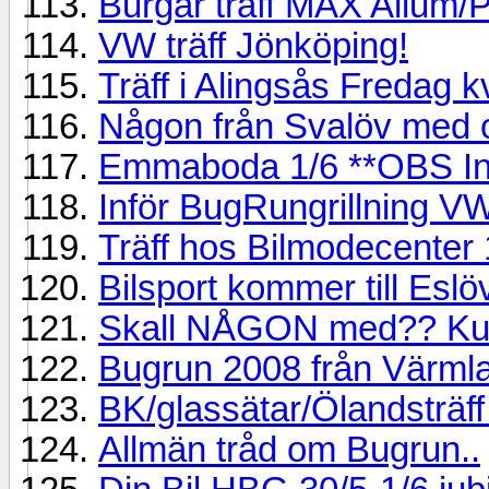
Burgar träff MAX Allum/
VW träff Jönköping!
Träff i Alingsås Fredag kv
Någon från Svalöv med 
Emmaboda 1/6 **OBS Instä
Inför BugRungrillning V
Träff hos Bilmodecenter 
Bilsport kommer till Es
Skall NÅGON med?? Kultur
Bugrun 2008 från Värml
BK/glassätar/Ölandsträff
Allmän tråd om Bugrun..