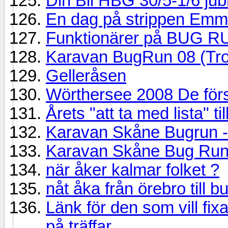
Din Bil HBG 30/5-1/6 jub
En dag på strippen Em
Funktionärer på BUG R
Karavan BugRun 08 (Trol
Gelleråsen
Wörthersee 2008 De först
Årets "att ta med lista" t
Karavan Skåne Bugrun -
Karavan Skåne Bug R
när åker kalmar folket ?
nåt åka från örebro till 
Länk för den som vill fixa
på träffar