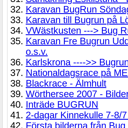
Karavan BugRun Sönda
Karavan till Bugrun på 
VWästkusten ---> Bug R
Karavan Fre Bugrun Udd
o.s.v.
Karlskrona ---->> Bugru
Nationaldagsrace på 
Blackrace - Älmhult
Wörthersee 2007 - Bilde
Inträde BUGRUN
2-dagar Kinnekulle 7-8/
Första bilderna från Bu