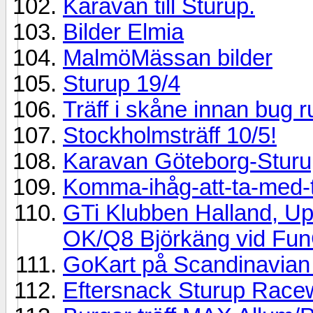
Karavan till Sturup.
Bilder Elmia
MalmöMässan bilder
Sturup 19/4
Träff i skåne innan bug 
Stockholmsträff 10/5!
Karavan Göteborg-Sturu
Komma-ihåg-att-ta-med-til
GTi Klubben Halland, Upd
OK/Q8 Björkäng vid Fun
GoKart på Scandinavian 
Eftersnack Sturup Race