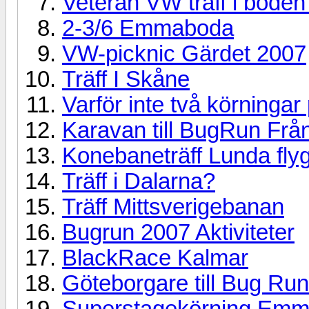
Veteran VW träff i boden
2-3/6 Emmaboda
VW-picknic Gärdet 2007
Träff I Skåne
Varför inte två körningar
Karavan till BugRun Frå
Konebaneträff Lunda flyg
Träff i Dalarna?
Träff Mittsverigebanan
Bugrun 2007 Aktiviteter
BlackRace Kalmar
Göteborgare till Bug Run
Superstagekörning Emma