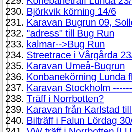
Konebaneträff Lunda 23
Björkvik körning 14/6
Karavan Bugrun 09, Sol
"adress" till Bug Run
kalmar-->Bug Run
Streetrace i Vårgårda 23
Karavan Umeå-Bugrun
Konbanekörning Lunda fl
Karavan Stockholm -----
Träff i Norrbotten?
Karavan från Karlstad til
Bilträff i Falun Lördag 30
VW-träff i Norrbotten [