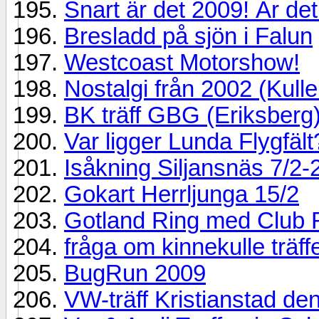
Snart är det 2009! Är det
Bresladd på sjön i Falun
Westcoast Motorshow!
Nostalgi från 2002 (Kull
BK träff GBG (Eriksberg
Var ligger Lunda Flygfält
Isåkning Siljansnäs 7/2-
Gokart Herrljunga 15/2
Gotland Ring med Club 
fråga om kinnekulle träf
BugRun 2009
VW-träff Kristianstad de