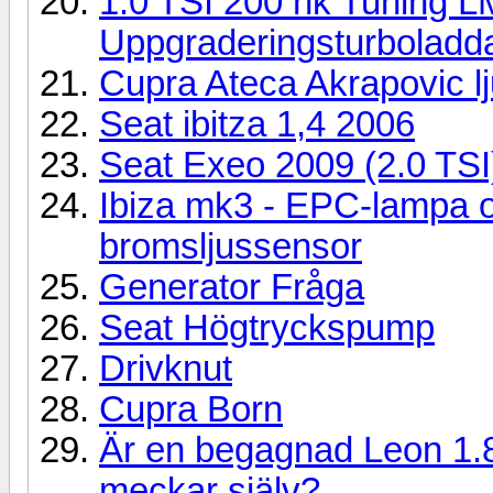
1.0 TSI 200 hk Tuning L
Uppgraderingsturboladd
Cupra Ateca Akrapovic l
Seat ibitza 1,4 2006
Seat Exeo 2009 (2.0 TSI
Ibiza mk3 - EPC-lampa oc
bromsljussensor
Generator Fråga
Seat Högtryckspump
Drivknut
Cupra Born
Är en begagnad Leon 1.8
meckar själv?