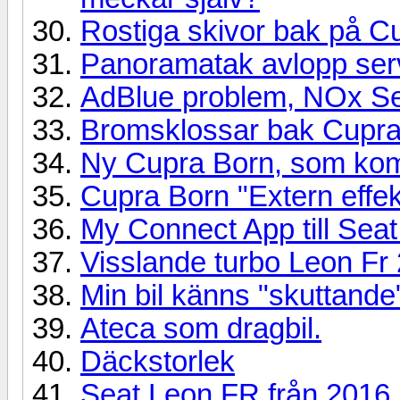
Rostiga skivor bak på C
Panoramatak avlopp ser
AdBlue problem, NOx S
Bromsklossar bak Cupra
Ny Cupra Born, som kompi
Cupra Born "Extern effek
My Connect App till Sea
Visslande turbo Leon Fr 
Min bil känns "skuttande
Ateca som dragbil.
Däckstorlek
Seat Leon FR från 2016 