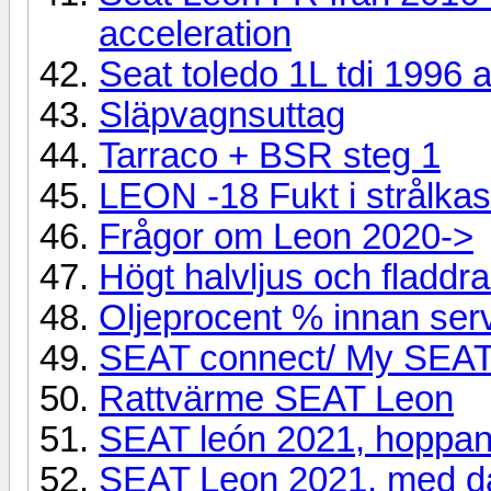
acceleration
Seat toledo 1L tdi 1996 a
Släpvagnsuttag
Tarraco + BSR steg 1
LEON -18 Fukt i strålkas
Frågor om Leon 2020->
Högt halvljus och fladdr
Oljeprocent % innan ser
SEAT connect/ My SEA
Rattvärme SEAT Leon
SEAT león 2021, hoppa
SEAT Leon 2021, med då