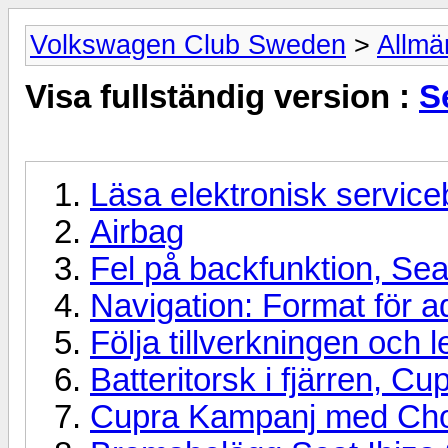
Volkswagen Club Sweden
>
Allmä
Visa fullständig version :
S
Läsa elektronisk servic
Airbag
Fel på backfunktion, Se
Navigation: Format för a
Följa tillverkningen och l
Batteritorsk i fjärren, Cu
Cupra Kampanj med Choi