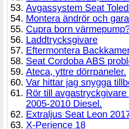
Avgassystem Seat Toled
Montera ändrör och gara
Cupra born värmepump
Laddtrycksgivare
Eftermontera Backkamer
Seat Cordoba ABS prob
Ateca, yttre dörrpaneler.
Var hittar jag snygga till
Rör till avgastryckgivare 
2005-2010 Diesel.
Extraljus Seat Leon 2017
X-Perience 18