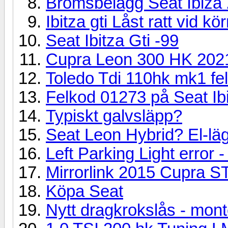
Bromsbelägg Seat Ibiza 2
Ibitza gti Låst ratt vid kö
Seat Ibitza Gti -99
Cupra Leon 300 HK 202
Toledo Tdi 110hk mk1 fel
Felkod 01273 på Seat Ib
Typiskt galvsläpp?
Seat Leon Hybrid? El-läg
Left Parking Light error
Mirrorlink 2015 Cupra S
Köpa Seat
Nytt dragkrokslås - mon