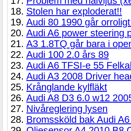
Problem med halvljus (x
Stolen har exploderat!!
Audi 80 1990 går orrolig
Audi A6 power steering 
A3 1.8TQ går bara i open
Audi 100 2.0 års 89
Audi A6 TFSI-e 55 Felkal
Audi A3 2008 Driver head 
Krånglande kylfläkt
Audi A8 D3 6.0 w12 200
Nivåreglering lysen
Bromssköld bak Audi A6 
Oljesensor A4 2010 B8