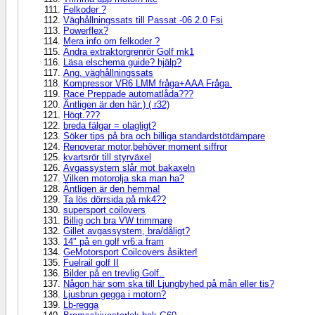
Felkoder ?
Väghållningssats till Passat -06 2.0 Fsi
Powerflex?
Mera info om felkoder ?
Ändra extraktorgrenrör Golf mk1
Läsa elschema guide? hjälp?
Ang. väghållningssats
Kompressor VR6 LMM fråga+AAA Fråga.
Race Preppade automatlåda???
Äntligen är den här:) ( r32)
Högt.???
breda fälgar = olagligt?
Söker tips på bra och billiga standardstötdämpare
Renoverar motor,behöver moment siffror
kvartsrör till styrväxel
Avgassystem slår mot bakaxeln
Vilken motorolja ska man ha?
Äntligen är den hemma!
Ta lös dörrsida på mk4??
supersport coilovers
Billig och bra VW trimmare
Gillet avgassystem, bra/dåligt?
14" på en golf vr6:a fram
GeMotorsport Coilcovers åsikter!
Fuelrail golf II
Bilder på en trevlig Golf..
Någon här som ska till Ljungbyhed på mån eller tis?
Ljusbrun gegga i motorn?
Lb-regga