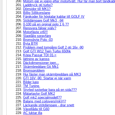
Motorn går ej igång efter motortvätt. Hur får man bort tändkabl
Laddtryck gti turbo?
Dörrsidor till MK1?
Billig Sillikonslang
Färgkoder för högtalar kablar till GOLF IV
Stötdämpare Golf Mk3, -94
0-100 på en orginal polo 1,6 ??
Renovera fälgar själv?
Motorfäste vr6!!!
Slagtålig sprayfärg
Bromsbyte Polo -03
Byta BTR
Problem med tomgång Golf 2 gti 16v -90
Golf GTI W12 Twin Turbo 650hk
Köpa Passat TDI 01->
lättning av kaross
Däckdimensioner igen...
Skärmbreddare Gti Mk1
Bromsproblem
Hur fäster man skärmbreddare på MK3
GTI 16V -90. Startar ej när varm
Bilder lupo
TM Tuning.
Styrled justerbar bara på en sida???
Mätartavlor Golf MK2
Golf mk2 specialmodell??
Balans med coilovers(mkV)?
Läckande stötdämpare - drar snett
Växellåda till G60
AC luktar illa