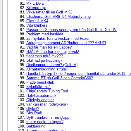
Mk 1 Delar
Biltema-olja
Vilka rattar till en Golf MK2
Elschema Golf VR6 -94 Motorstyrning
Glas till MK4
Vita blinkers
Passar ett Simons sportsytem från Golf III till Golf IV
Problem med baslåda
2st hyrbilar, första veckan med Foxen
Åtdragningsmoment ARPbultar till diff?? AKUT!
Vad får man för en Cabbe?
HJÄLP! Jag har inget oljetryck!
fjäderben mk3-mk2??
Skillnad på koppling?
Diodlampan i dörren? (Golf IV)
Klimatanläggning strular
Handla från typ-17.de ? någon som handlat där under 2011 , har
Samma ET på Golf 3 och CorradoG60?
Fjäderbenstallrik
Kylarfläkt mk1
ChipCenters Tuning Tool
Halvljusautomatik
Oljekyls adapter
var kan man rödeloxera?
Glykol?
Bbs Rm!!!
Bytt trumbroms, nu glapp
motor packn billigast?
Bakfjädring
Trimma upp motorn lite