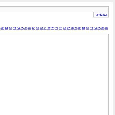
handdator
9
60
61
62
63
64
65
66
67
68
69
70
71
72
73
74
75
76
77
78
79
80
81
82
83
84
85
86
87