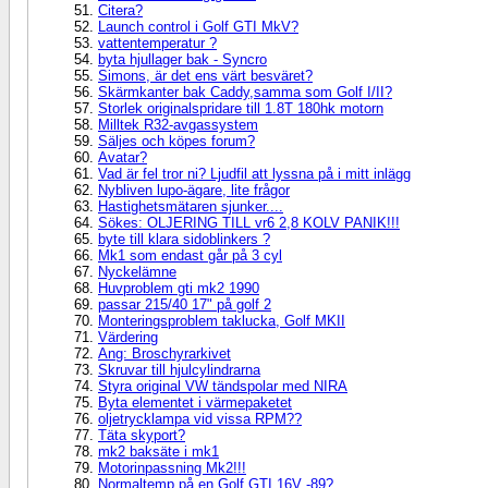
Citera?
Launch control i Golf GTI MkV?
vattentemperatur ?
byta hjullager bak - Syncro
Simons, är det ens värt besväret?
Skärmkanter bak Caddy,samma som Golf I/II?
Storlek originalspridare till 1.8T 180hk motorn
Milltek R32-avgassystem
Säljes och köpes forum?
Avatar?
Vad är fel tror ni? Ljudfil att lyssna på i mitt inlägg
Nybliven lupo-ägare, lite frågor
Hastighetsmätaren sjunker....
Sökes: OLJERING TILL vr6 2,8 KOLV PANIK!!!
byte till klara sidoblinkers ?
Mk1 som endast går på 3 cyl
Nyckelämne
Huvproblem gti mk2 1990
passar 215/40 17" på golf 2
Monteringsproblem taklucka, Golf MKII
Värdering
Ang: Broschyrarkivet
Skruvar till hjulcylindrarna
Styra original VW tändspolar med NIRA
Byta elementet i värmepaketet
oljetrycklampa vid vissa RPM??
Täta skyport?
mk2 baksäte i mk1
Motorinpassning Mk2!!!
Normaltemp på en Golf GTI 16V -89?