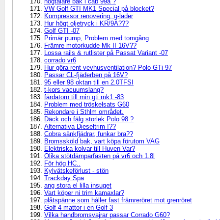
högtalare bak i cab 99a ?
VW Golf GTI MK1 Special på blocket?
Kompressor renovering, g-lader
Hur högt oljetryck i KR/9A???
Golf GTI -07
Primär pump, Problem med tomgång
Främre motorkudde Mk II 16V??
Lossa rails & rutlister på Passat Variant -07
corrado vr6
Hur göra rent vevhusventilation? Polo GTi 97
Passar CL-fjäderben på 16V?
95 eller 98 oktan till en 2.0TFSI
t-kors vacuumslang?
färdatorn till min gti mk1 -83
Problem med tröskelsats G60
Rekondare i Sthlm området.
Däck och fälg storlek Polo 98 ?
Alternativa Dieseltrim !??
Cobra sänkfjädrar, funkar bra??
Bromssköld bak, vart köpa förutom VAG
Elektriska kolvar till Huven Var?
Olika stötdämparfästen på vr6 och 1.8l
För hög HC..
Kylvätskeförlust - stön
Trackday Spa
ang stora el lilla insuget
Vart köper ni trim kamaxlar?
plåtspänne som håller fast främreröret mot grenröret
Golf 4 mattor i en Golf 3
Vilka handbromsvajrar passar Corrado G60?