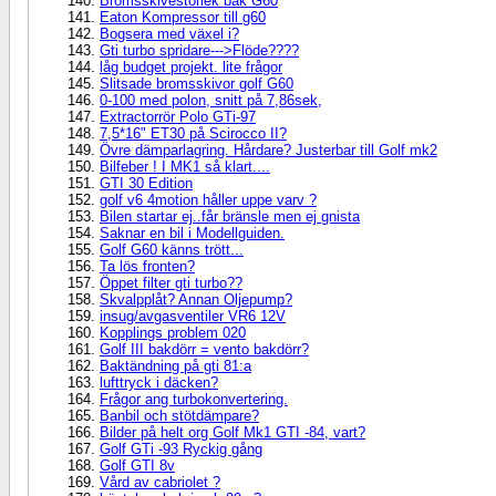
Bromsskivestorlek bak G60
Eaton Kompressor till g60
Bogsera med växel i?
Gti turbo spridare--->Flöde????
låg budget projekt. lite frågor
Slitsade bromsskivor golf G60
0-100 med polon, snitt på 7,86sek,
Extractorrör Polo GTi-97
7,5*16" ET30 på Scirocco II?
Övre dämparlagring. Hårdare? Justerbar till Golf mk2
Bilfeber ! I MK1 så klart....
GTI 30 Edition
golf v6 4motion håller uppe varv ?
Bilen startar ej..får bränsle men ej gnista
Saknar en bil i Modellguiden.
Golf G60 känns trött...
Ta lös fronten?
Öppet filter gti turbo??
Skvalpplåt? Annan Oljepump?
insug/avgasventiler VR6 12V
Kopplings problem 020
Golf III bakdörr = vento bakdörr?
Baktändning på gti 81:a
lufttryck i däcken?
Frågor ang turbokonvertering.
Banbil och stötdämpare?
Bilder på helt org Golf Mk1 GTI -84, vart?
Golf GTi -93 Ryckig gång
Golf GTI 8v
Vård av cabriolet ?