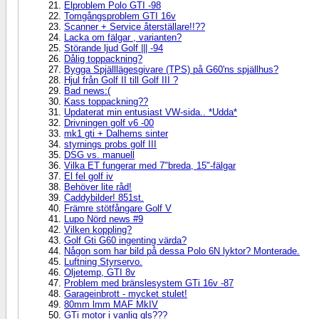
Elproblem Polo GTI -98
Tomgångsproblem GTI 16v
Scanner + Service återställare!!??
Lacka om fälgar , varianten?
Störande ljud Golf ||| -94
Dålig toppackning?
Bygga Spjälllägesgivare (TPS) på G60'ns spjällhus?
Hjul från Golf II till Golf III ?
Bad news:(
Kass toppackning??
Updaterat min entusiast VW-sida.. *Udda*
Drivningen golf v6 -00
mk1 gti + Dalhems sinter
styrnings probs golf III
DSG vs. manuell
Vilka ET fungerar med 7"breda, 15"-fälgar
El fel golf iv
Behöver lite råd!
Caddybilder! 851st.
Främre stötfångare Golf V
Lupo Nörd news #9
Vilken koppling?
Golf Gti G60 ingenting värda?
Någon som har bild på dessa Polo 6N lyktor? Monterade.
Luftning Styrservo.
Oljetemp, GTI 8v
Problem med bränslesystem GTi 16v -87
Garageinbrott - mycket stulet!
80mm lmm MAF MkIV
GTi motor i vanlig gls???