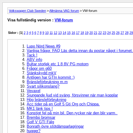
Volkswagen Club Sweden
>
Allmänna VAG forum
> VW-forum
Visa fullständig version :
VW-forum
Sidor :
[
1
]
2
3
4
5
6
7
8
9
10
11
12
13
14
15
16
17
18
19
20
21
22
23
24
25
26
27
28
29
Lupo Nörd News #9
Vanliga frågor. FAQ Läs detta innan du postar något i forumet.
Tack !
ABV info
Bultar storlek etc 1.8 8V PG motorn
Frågor om g60
Stänkskydd mkV
Äntligen har GTIn kommit :)
Bränsleförbrukning m.m
Svart silikonslang?
Vevaxel
Sjungande ljud vid sväng, försvinner när man kopplar
Hög bränsleförbrukning
Acc tider på en Golf 5 Gti Org och Chippa.
MK1 länk tips !
Konstigt fel på min bil. Den rycker när den blir varm..
Brembo bromsar
Golf V GTI Fälg
Bonrath övre stötdämparlagringar
hugger?