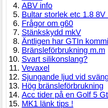
ABV info
Bultar storlek etc 1.8 8
Frågor om g60
Stänkskydd mkV
Äntligen har GTIn kommit
Bränsleförbrukning m.m
Svart silikonslang?
Vevaxel
Sjungande ljud vid sväng
Hög bränsleförbrukning
Acc tider på en Golf 5 G
MK1 länk tips !