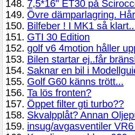
7,5*16" ET30 på Scirocc
Övre dämparlagring. Hård
Bilfeber ! I MK1 så klart..
GTI 30 Edition
golf v6 4motion håller u
Bilen startar ej..får brän
Saknar en bil i Modellgu
Golf G60 känns trött...
Ta lös fronten?
Öppet filter gti turbo??
Skvalpplåt? Annan Olje
insug/avgasventiler VR6