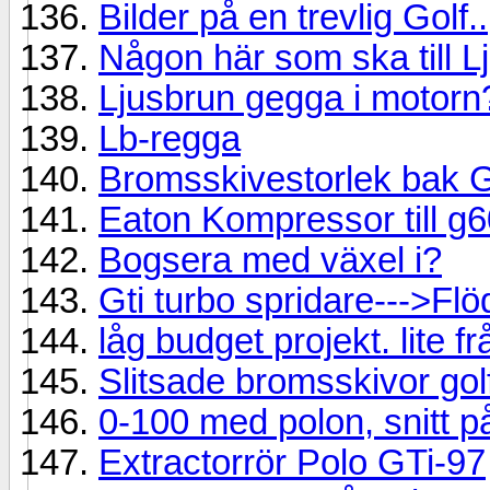
Bilder på en trevlig Golf..
Någon här som ska till L
Ljusbrun gegga i motorn
Lb-regga
Bromsskivestorlek bak 
Eaton Kompressor till g
Bogsera med växel i?
Gti turbo spridare--->Fl
låg budget projekt. lite fr
Slitsade bromsskivor go
0-100 med polon, snitt p
Extractorrör Polo GTi-97