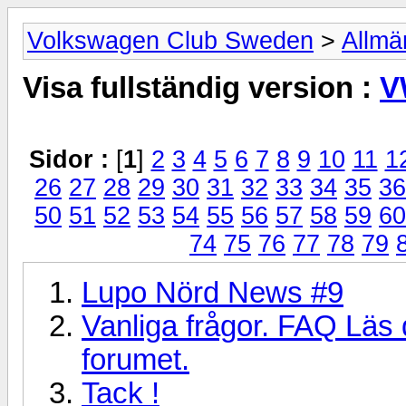
Volkswagen Club Sweden
>
Allmä
Visa fullständig version :
V
Sidor :
[
1
]
2
3
4
5
6
7
8
9
10
11
1
26
27
28
29
30
31
32
33
34
35
36
50
51
52
53
54
55
56
57
58
59
60
74
75
76
77
78
79
Lupo Nörd News #9
Vanliga frågor. FAQ Läs 
forumet.
Tack !