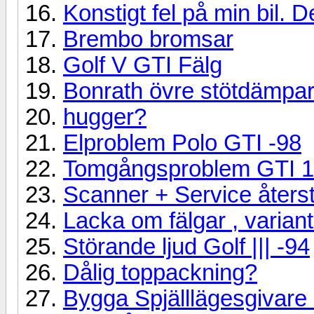
Konstigt fel på min bil. D
Brembo bromsar
Golf V GTI Fälg
Bonrath övre stötdämpar
hugger?
Elproblem Polo GTI -98
Tomgångsproblem GTI 
Scanner + Service återst
Lacka om fälgar , varian
Störande ljud Golf ||| -94
Dålig toppackning?
Bygga Spjälllägesgivare