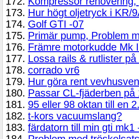
Kompressor renovering, 
Hur högt oljetryck i KR/
Golf GTI -07
Primär pump, Problem 
Främre motorkudde Mk I
Lossa rails & rutlister p
corrado vr6
Hur göra rent vevhusvent
Passar CL-fjäderben på
95 eller 98 oktan till en 
t-kors vacuumslang?
färdatorn till min gti mk1
Problem med tröskelsat