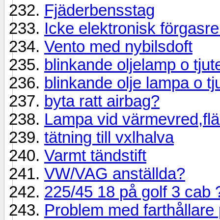
Fjäderbensstag
Icke elektronisk förgasr
Vento med nybilsdoft
blinkande oljelamp o tjut
blinkande olje lampa o tj
byta ratt airbag?
Lampa vid värmevred,flä
tätning till vxlhalva
Varmt tändstift
VW/VAG anställda?
225/45 18 på golf 3 cab 
Problem med farthållare