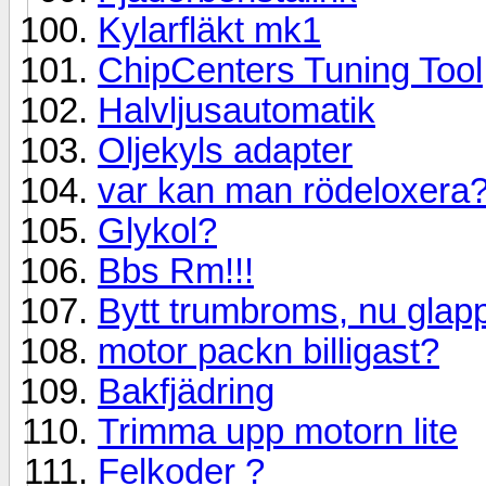
Kylarfläkt mk1
ChipCenters Tuning Tool
Halvljusautomatik
Oljekyls adapter
var kan man rödeloxera
Glykol?
Bbs Rm!!!
Bytt trumbroms, nu glap
motor packn billigast?
Bakfjädring
Trimma upp motorn lite
Felkoder ?