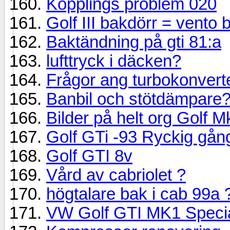
Kopplings problem 020
Golf III bakdörr = vento 
Baktändning på gti 81:a
lufttryck i däcken?
Frågor ang turbokonverte
Banbil och stötdämpare
Bilder på helt org Golf M
Golf GTi -93 Ryckig gån
Golf GTI 8v
Vård av cabriolet ?
högtalare bak i cab 99a 
VW Golf GTI MK1 Specia