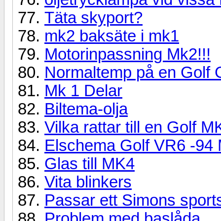
Täta skyport?
mk2 baksäte i mk1
Motorinpassning Mk2!!!
Normaltemp på en Golf 
Mk 1 Delar
Biltema-olja
Vilka rattar till en Golf M
Elschema Golf VR6 -94 
Glas till MK4
Vita blinkers
Passar ett Simons sportsyt
Problem med baslåda