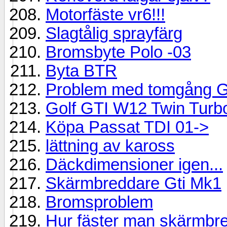
Motorfäste vr6!!!
Slagtålig sprayfärg
Bromsbyte Polo -03
Byta BTR
Problem med tomgång Gol
Golf GTI W12 Twin Turb
Köpa Passat TDI 01->
lättning av kaross
Däckdimensioner igen...
Skärmbreddare Gti Mk1
Bromsproblem
Hur fäster man skärmbr