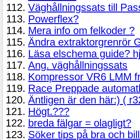
Väghållningssats till Pas
Powerflex?
Mera info om felkoder ?
Ändra extraktorgrenrör 
Läsa elschema guide? h
Ang. väghållningssats
Kompressor VR6 LMM f
Race Preppade automat
Äntligen är den här:) ( r3
Högt.???
breda fälgar = olagligt?
Söker tips på bra och bi