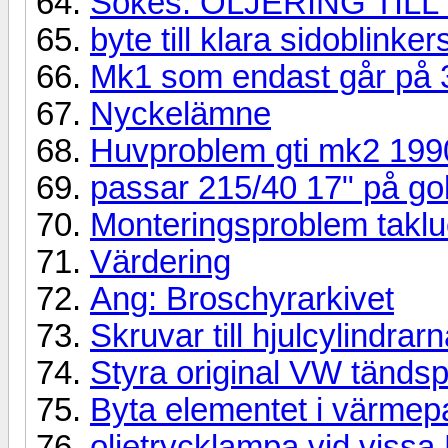
Sökes: OLJERING TILL 
byte till klara sidoblinker
Mk1 som endast går på 3
Nyckelämne
Huvproblem gti mk2 199
passar 215/40 17" på gol
Monteringsproblem taklu
Värdering
Ang: Broschyrarkivet
Skruvar till hjulcylindrar
Styra original VW tänds
Byta elementet i värmep
oljetrycklampa vid viss