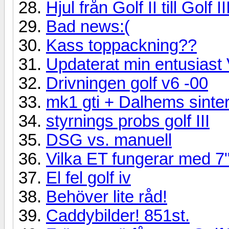
Hjul från Golf II till Golf II
Bad news:(
Kass toppackning??
Updaterat min entusiast
Drivningen golf v6 -00
mk1 gti + Dalhems sinte
styrnings probs golf III
DSG vs. manuell
Vilka ET fungerar med 7"
El fel golf iv
Behöver lite råd!
Caddybilder! 851st.