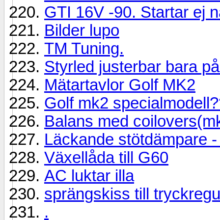
GTI 16V -90. Startar ej 
Bilder lupo
TM Tuning.
Styrled justerbar bara p
Mätartavlor Golf MK2
Golf mk2 specialmodell?
Balans med coilovers(m
Läckande stötdämpare - 
Växellåda till G60
AC luktar illa
sprängskiss till tryckregu
.