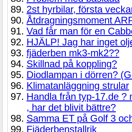
2st hyrbilar, första vec
Åtdragningsmoment ARPbu
Vad får man för en Cab
HJÄLP! Jag har inget olj
fjäderben mk3-mk2??
Skillnad på koppling?
Diodlampan i dörren? (Go
Klimatanläggning strular
Handla från typ-17.de ?
, har det blivit bättre?
Samma ET på Golf 3 oc
Fjäderbenstallrik