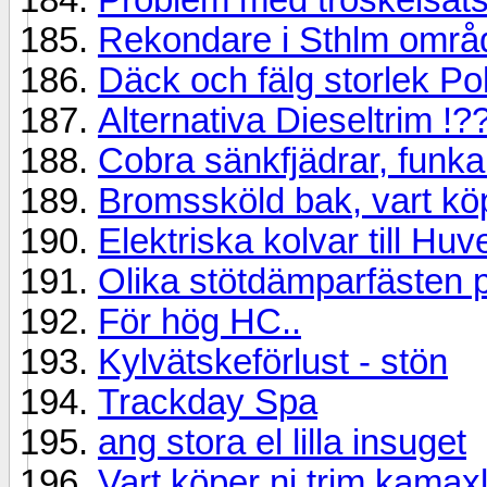
Rekondare i Sthlm områ
Däck och fälg storlek Po
Alternativa Dieseltrim !?
Cobra sänkfjädrar, funka
Bromssköld bak, vart k
Elektriska kolvar till Hu
Olika stötdämparfästen p
För hög HC..
Kylvätskeförlust - stön
Trackday Spa
ang stora el lilla insuget
Vart köper ni trim kamax