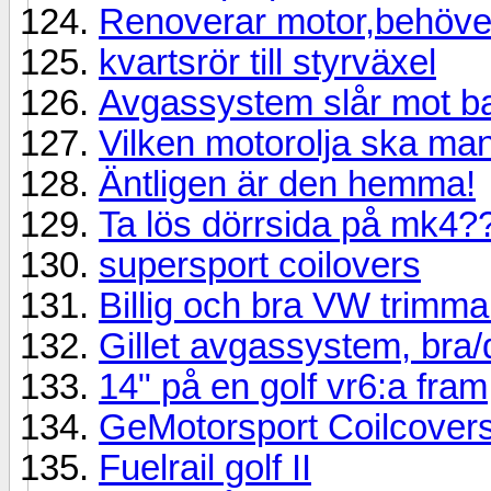
Renoverar motor,behöver
kvartsrör till styrväxel
Avgassystem slår mot b
Vilken motorolja ska ma
Äntligen är den hemma!
Ta lös dörrsida på mk4?
supersport coilovers
Billig och bra VW trimma
Gillet avgassystem, bra/
14" på en golf vr6:a fram
GeMotorsport Coilcovers
Fuelrail golf II