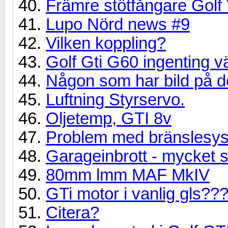
Främre stötfångare Golf
Lupo Nörd news #9
Vilken koppling?
Golf Gti G60 ingenting v
Någon som har bild på d
Luftning Styrservo.
Oljetemp, GTI 8v
Problem med bränslesys
Garageinbrott - mycket st
80mm lmm MAF MkIV
GTi motor i vanlig gls??
Citera?