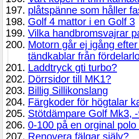
plåtspänne som håller fa
Golf 4 mattor i en Golf 3
Vilka handbromsvajrar 
Motorn går ej igång efter
tändkablar från fördelar
Laddtryck gti turbo?
Dörrsidor till MK1?
Billig Sillikonslang
Färgkoder för högtalar ka
Stötdämpare Golf Mk3, 
0-100 på en orginal polo
Renovera fälgar själv?