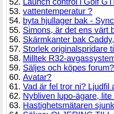
Launch control i Golf G
vattentemperatur ?
byta hjullager bak - Syn
Simons, är det ens värt 
Skärmkanter bak Caddy,
Storlek originalspridare 
Milltek R32-avgassyste
Säljes och köpes forum?
Avatar?
Vad är fel tror ni? Ljudfil
Nybliven lupo-ägare, lite
Hastighetsmätaren sjunke